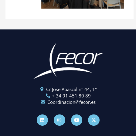
C/ José Abascal n° 44, 1°
+ 34 91 451 80 89
Coordinacion@fecor.es
L
I
Y
X
i
n
o
-
n
s
u
t
k
t
t
w
e
a
u
i
d
g
b
t