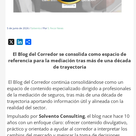
5 de junio de 2026
/
Solvento
/ Por
S. Fecor News
X
L
C
i
o
n
m
El Blog del Corredor se consolida como espacio de
k
p
referencia para la mediación tras más de una década
e
a
de trayectoria
d
r
I
t
El Blog del Corredor continúa consolidándose como un
n
i
espacio de contenido especializado dirigido a profesionales
r
de la mediación de seguros, tras más de una década de
trayectoria aportando información útil y alineada con la
realidad del sector.
Impulsado por
Solvento Consulting
, el blog nace hace 10
años con un enfoque claro: ofrecer contenido divulgativo,
práctico y orientado a ayudar al corredor a interpretar los
cambios del mercado y mejorar la toma de decisiones.