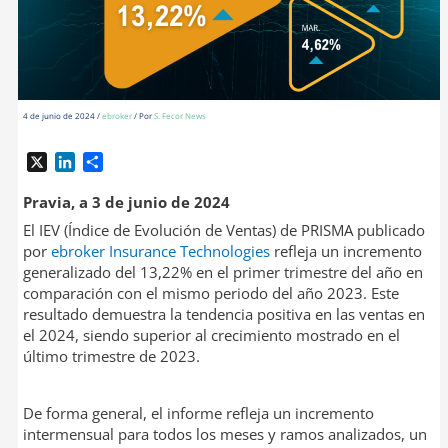
4 de junio de 2024
/
ebroker
/ Por
S. Fecor News
X
L
C
i
o
n
m
Pravia, a 3 de junio de 2024
k
p
El IEV (Índice de Evolución de Ventas) de PRISMA publicado
e
a
por
ebroker Insurance Technologies
refleja un incremento
d
r
generalizado del 13,22% en el primer trimestre del año en
I
t
comparación con el mismo periodo del año 2023. Este
n
i
resultado demuestra la tendencia positiva en las ventas en
r
el 2024, siendo superior al crecimiento mostrado en el
último trimestre de 2023.
De forma general, el informe refleja un incremento
intermensual para todos los meses y ramos analizados, un