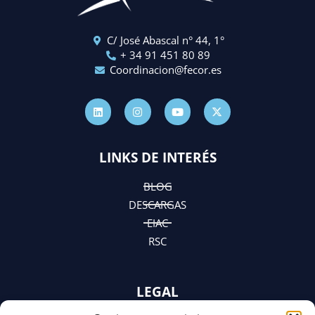
C/ José Abascal n° 44, 1°
+ 34 91 451 80 89
Coordinacion@fecor.es
L
I
Y
X
i
n
o
-
n
s
u
t
k
t
t
w
e
a
u
i
d
g
b
t
LINKS DE INTERÉS
i
r
e
t
n
a
e
m
r
BLOG
DESCARGAS
EIAC
RSC
LEGAL