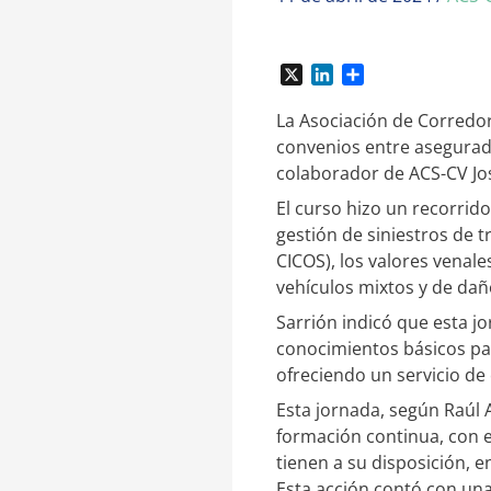
X
L
C
i
o
n
m
La Asociación de Corredor
k
p
convenios entre asegurador
e
a
colaborador de ACS-CV Jo
d
r
I
t
El curso hizo un recorrido
n
i
gestión de siniestros de t
r
CICOS), los valores venale
vehículos mixtos y de dañ
Sarrión indicó que esta jo
conocimientos básicos par
ofreciendo un servicio de 
Esta jornada, según Raúl
formación continua, con e
tienen a su disposición, 
Esta acción contó con una