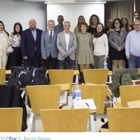
CV
/ Por
S. Fecor News