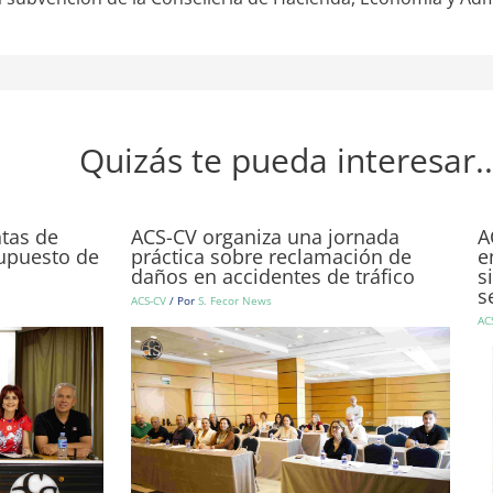
Quizás te pueda interesar..
ntas de
ACS-CV organiza una jornada
A
supuesto de
práctica sobre reclamación de
e
daños en accidentes de tráfico
s
s
ACS-CV
/ Por
S. Fecor News
AC