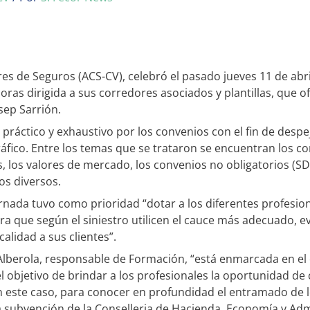
es de Seguros (ACS-CV), celebró el pasado jueves 11 de abr
as dirigida a sus corredores asociados y plantillas, que of
sep Sarrión.
 práctico y exhaustivo por los convenios con el fin de despe
ráfico. Entre los temas que se trataron se encuentran los c
s, los valores de mercado, los convenios no obligatorios (S
os diversos.
rnada tuvo como prioridad “dotar a los diferentes profesion
a que según el siniestro utilicen el cauce más adecuado, 
calidad a sus clientes”.
 Alberola, responsable de Formación, “está enmarcada en e
l objetivo de brindar a los profesionales la oportunidad d
en este caso, para conocer en profundidad el entramado de 
 subvención de la Conselleria de Hacienda, Economía y Adm