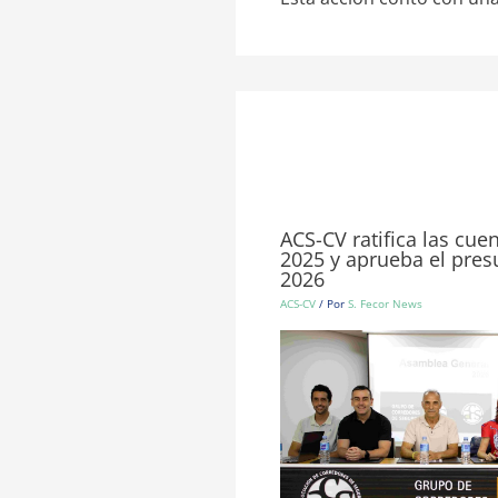
ACS-CV ratifica las cue
2025 y aprueba el pre
2026
ACS-CV
/ Por
S. Fecor News