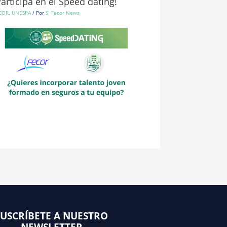
Participa en el Speed dating!
COR
,
UNESPA
/ Por
S. Fecor News
SUSCRÍBETE A NUESTRO