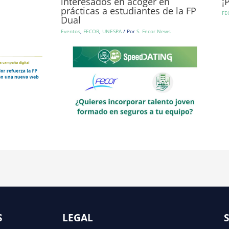
interesados en acoger en
¡
prácticas a estudiantes de la FP
FE
Dual
Eventos
,
FECOR
,
UNESPA
/ Por
S. Fecor News
S
LEGAL