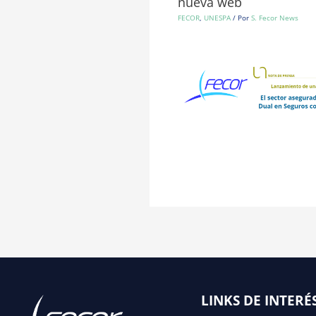
nueva web
FECOR
,
UNESPA
/ Por
S. Fecor News
LINKS DE INTERÉ