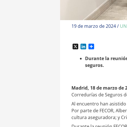
19 de marzo de 2024
/
UN
X
L
C
i
o
n
m
Durante la reunión
k
p
seguros.
e
a
d
r
I
t
n
i
Madrid, 18 de marzo de 
r
Corredurías de Seguros d
Al encuentro han asistido 
Por parte de FECOR, Alber
cultura aseguradora; y Cri
Durante la reunión FECOR