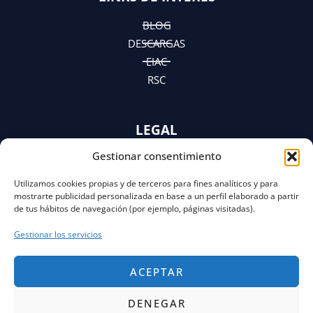
n
a
e
m
r
BLOG
DESCARGAS
EIAC
RSC
LEGAL
Gestionar consentimiento
AVISO LEGAL
POLÍTICA DE PRIVACIDAD
Utilizamos cookies propias y de terceros para fines analíticos y para
Y AVISO DE PRIVACIDAD
mostrarte publicidad personalizada en base a un perfil elaborado a partir
POLÍTICA DE COOKIES
de tus hábitos de navegación (por ejemplo, páginas visitadas).
Gestionar los servicios
ACEPTAR
DENEGAR