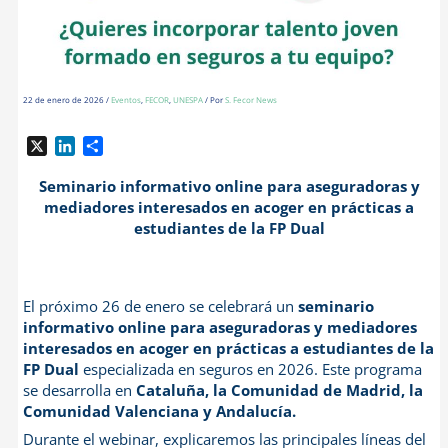
22 de enero de 2026
/
Eventos
,
FECOR
,
UNESPA
/ Por
S. Fecor News
X
L
C
i
o
n
m
Seminario informativo online para aseguradoras y
k
p
mediadores interesados en acoger en prácticas a
e
a
estudiantes de la FP Dual
d
r
I
t
n
i
r
El próximo 26 de enero se celebrará un
seminario
informativo online para aseguradoras y mediadores
interesados en acoger en prácticas a estudiantes de la
FP Dual
especializada en seguros en 2026. Este programa
se desarrolla en
Cataluña, la Comunidad de Madrid, la
Comunidad Valenciana y Andalucía.
Durante el webinar, explicaremos las principales líneas del