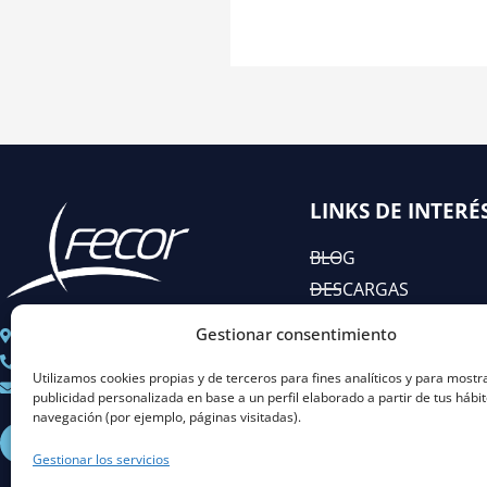
LINKS DE INTERÉ
BLOG
DESCARGAS
EIAC
Gestionar consentimiento
C/ José Abascal n° 44, 1°
RSC
+ 34 91 451 80 89
Utilizamos cookies propias y de terceros para fines analíticos y para mostr
Coordinacion@fecor.es
publicidad personalizada en base a un perfil elaborado a partir de tus hábi
navegación (por ejemplo, páginas visitadas).
L
I
Y
X
i
n
o
-
Gestionar los servicios
n
s
u
t
k
t
t
w