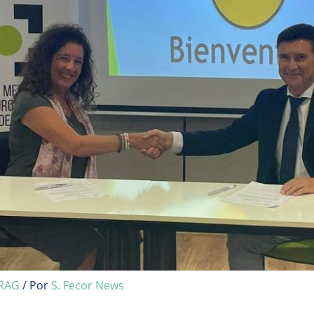
RAG
/ Por
S. Fecor News