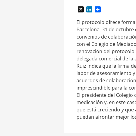
X
L
C
i
o
n
m
El protocolo ofrece forma
k
p
Barcelona, 31 de octubre 
e
a
convenios de colaboración
d
r
con el Colegio de Mediado
I
t
renovación del protocolo c
n
i
r
delegada comercial de la 
Ruiz indica que la firma 
labor de asesoramiento y 
acuerdos de colaboración 
imprescindible para la com
El presidente del Colegio
medicación y, en este caso
que está creciendo y que 
puedan afrontar mejor lo