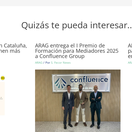
Quizás te pueda interesar..
n Cataluña,
ARAG entrega el I Premio de
A
ienen más
Formación para Mediadores 2025
p
a Confluence Group
e
ARAG
/ Por
S. Fecor News
AR