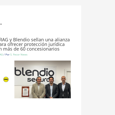
.
RAG y Blendio sellan una alianza
ara ofrecer protección jurídica
n más de 60 concesionarios
AG
/ Por
S. Fecor News