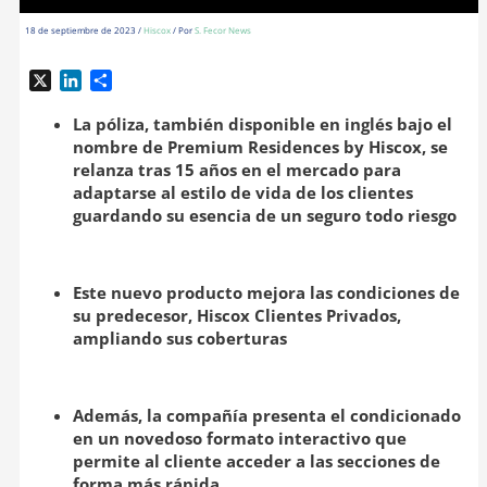
18 de septiembre de 2023
/
Hiscox
/ Por
S. Fecor News
X
L
C
i
o
n
m
La póliza, también disponible en inglés bajo el
k
p
nombre de Premium Residences by Hiscox, se
e
a
relanza tras 15 años en el mercado para
d
r
adaptarse al estilo de vida de los clientes
I
t
guardando su esencia de un seguro todo riesgo
n
i
r
Este nuevo producto mejora las condiciones de
su predecesor, Hiscox Clientes Privados,
ampliando sus coberturas
Además, la compañía presenta el condicionado
en un novedoso formato interactivo que
permite al cliente acceder a las secciones de
forma más rápida