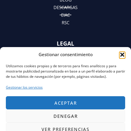
DESCARGAS
EIAC
RSC
LEGAL
Gestionar consentimiento
AVISO LEGAL
POLÍTICA DE PRIVACIDAD
Utilizamos cookies propias y de terceros para fines analíticos y para
Y AVISO DE PRIVACIDAD
mostrarte publicidad personalizada en base a un perfil elaborado a partir
POLÍTICA DE COOKIES
de tus hábitos de navegación (por ejemplo, páginas visitadas).
Gestionar los servicios
ACEPTAR
DENEGAR
VER PREFERENCIAS