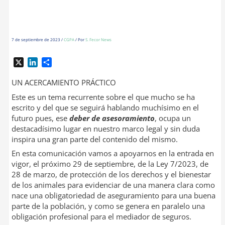
7 de septiembre de 2023
/
CGPA
/ Por
S. Fecor News
X
L
C
i
o
n
m
UN ACERCAMIENTO PRÁCTICO
k
p
Este es un tema recurrente sobre el que mucho se ha
e
a
escrito y del que se seguirá hablando muchísimo en el
d
r
futuro pues, ese
deber de asesoramiento
, ocupa un
I
t
destacadísimo lugar en nuestro marco legal y sin duda
n
i
inspira una gran parte del contenido del mismo.
r
En esta comunicación vamos a apoyarnos en la entrada en
vigor, el próximo 29 de septiembre, de la Ley 7/2023, de
28 de marzo, de protección de los derechos y el bienestar
de los animales para evidenciar de una manera clara como
nace una obligatoriedad de aseguramiento para una buena
parte de la población, y como se genera en paralelo una
obligación profesional para el mediador de seguros.