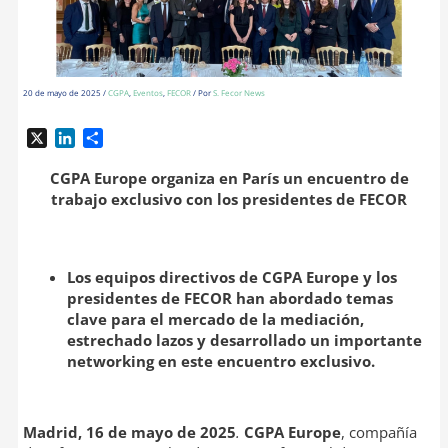
20 de mayo de 2025
/
CGPA
,
Eventos
,
FECOR
/ Por
S. Fecor News
X
L
C
i
o
n
m
CGPA Europe organiza en París un encuentro de
k
p
trabajo exclusivo con los presidentes de FECOR
e
a
d
r
I
t
Los equipos directivos de CGPA Europe y los
n
i
r
presidentes de FECOR han abordado temas
clave para el mercado de la mediación,
estrechado lazos y desarrollado un importante
networking en este encuentro exclusivo.
Madrid, 16 de mayo de 2025
.
CGPA Europe
, compañía