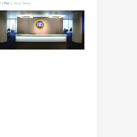
S
/ Por
S. Fecor News