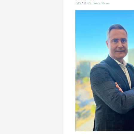
DAS
/ Por
S. Fecor News