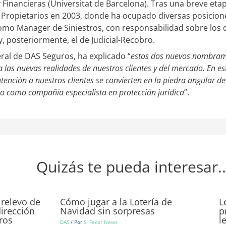
Financieras (Universitat de Barcelona).
Tras una breve etap
ropietarios en 2003, donde ha ocupado diversas posiciones
o Manager de Siniestros, con responsabilidad sobre los 
, posteriormente, el de Judicial-Recobro.
eral de DAS Seguros, ha explicado
“
estos dos nuevos nombrami
 las nuevas realidades de nuestros clientes y del mercado. En est
 atención a nuestros clientes se convierten en la piedra angular d
o como compañía especialista en protección jurídica
”.
Quizás te pueda interesar..
relevo de
Cómo jugar a la Lotería de
L
irección
Navidad sin sorpresas
p
ros
l
DAS
/ Por
S. Fecor News