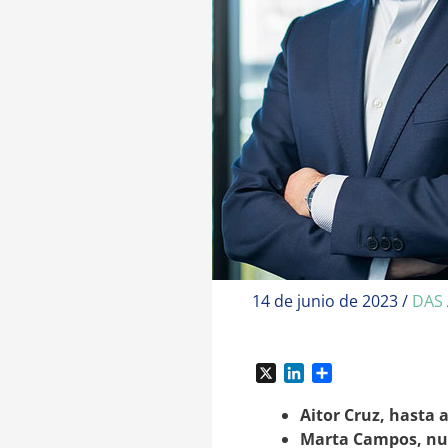
14 de junio de 2023
/
DAS
X
L
C
i
o
n
m
Aitor Cruz, hasta 
k
p
Marta Campos, nuev