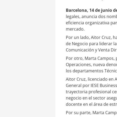
e
a
d
r
Barcelona, 14 de junio d
I
t
legales, anuncia dos nomb
n
i
r
eficiencia organizativa pa
mercado.
Por un lado, Aitor Cruz, h
de Negocio para liderar l
Comunicación y Venta Dir
Por otro, Marta Campos, p
Operaciones, nueva denomi
los departamentos Técnico
Aitor Cruz, licenciado en
General por IESE Business
trayectoria profesional c
negocio en el sector aseg
docente en el área de est
Por su parte, Marta Campo