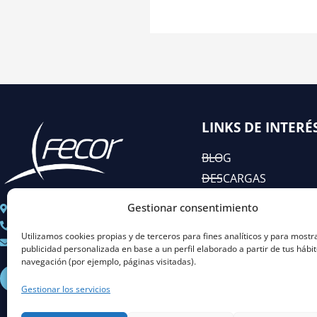
LINKS DE INTERÉ
BLOG
DESCARGAS
EIAC
Gestionar consentimiento
C/ José Abascal n° 44, 1°
RSC
+ 34 91 451 80 89
Utilizamos cookies propias y de terceros para fines analíticos y para mostr
Coordinacion@fecor.es
publicidad personalizada en base a un perfil elaborado a partir de tus hábi
navegación (por ejemplo, páginas visitadas).
L
I
Y
X
i
n
o
-
Gestionar los servicios
n
s
u
t
k
t
t
w
e
a
u
i