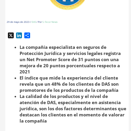
29 de mayo de 2023
/
DAS
/ Por
S. Fecor News
X
L
C
i
o
n
m
La compañía especialista en seguros de
k
p
Protección Jurídica y servicios legales registra
e
a
un Net Promoter Score de 31 puntos con una
d
r
mejora de 20 puntos porcentuales respecto a
I
t
2021
n
i
El índice que mide la experiencia del cliente
r
revela que un 48% de los clientes de DAS son
promotores de los productos de la compañía
La calidad de los productos y el nivel de
atención de DAS, especialmente en asistencia
jurídica, son los dos factores determinantes que
destacan los clientes en el momento de valorar
la compañía