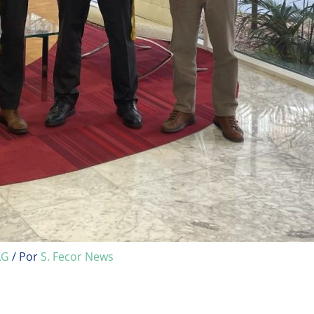
AG
/ Por
S. Fecor News