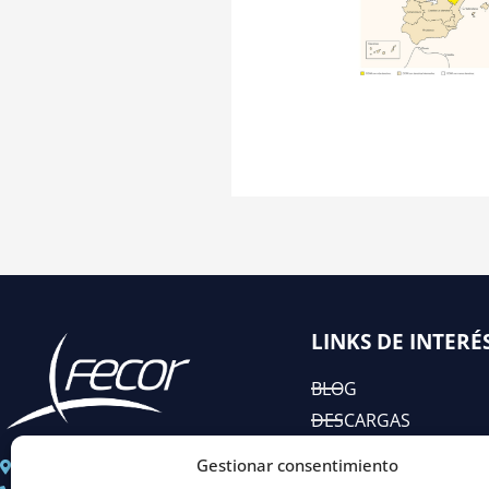
LINKS DE INTERÉ
BLOG
DESCARGAS
EIAC
Gestionar consentimiento
C/ José Abascal n° 44, 1°
RSC