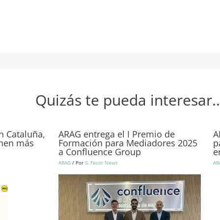
Quizás te pueda interesar..
n Cataluña,
ARAG entrega el I Premio de
A
ienen más
Formación para Mediadores 2025
p
a Confluence Group
e
ARAG
/ Por
S. Fecor News
AR