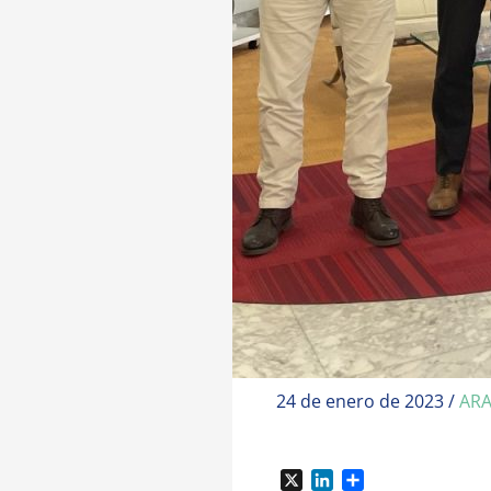
24 de enero de 2023
/
AR
X
L
C