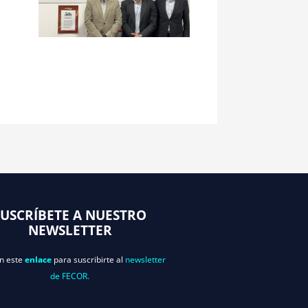
SUSCRÍBETE A NUESTRO
NEWSLETTER
en este
enlace
para suscribirte al
newsletter
de FECOR.