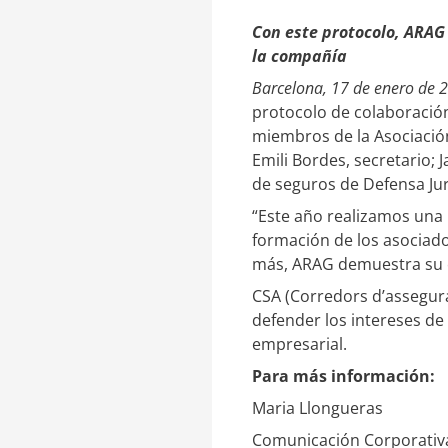
i
o
n
m
Con este protocolo, ARAG
k
p
la compañía
e
a
Barcelona, 17 de enero de 
d
r
I
t
protocolo de colaboración
n
i
miembros de la Asociación 
r
Emili Bordes, secretario; 
de seguros de Defensa Jurí
“Este año realizamos una
formación de los asociad
más, ARAG demuestra su c
CSA (Corredors d’assegura
defender los intereses de
empresarial.
Para más información:
Maria Llongueras
Comunicación Corporativ