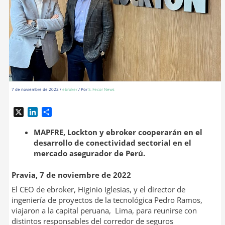
7 de noviembre de 2022
/
ebroker
/ Por
S. Fecor News
X
L
C
i
o
n
m
MAPFRE, Lockton y ebroker cooperarán en el
k
p
desarrollo de conectividad sectorial en el
e
a
mercado asegurador de Perú.
d
r
I
t
Pravia, 7 de noviembre de 2022
n
i
El CEO de ebroker, Higinio Iglesias, y el director de
r
ingeniería de proyectos de la tecnológica Pedro Ramos,
viajaron a la capital peruana, Lima, para reunirse con
distintos responsables del corredor de seguros