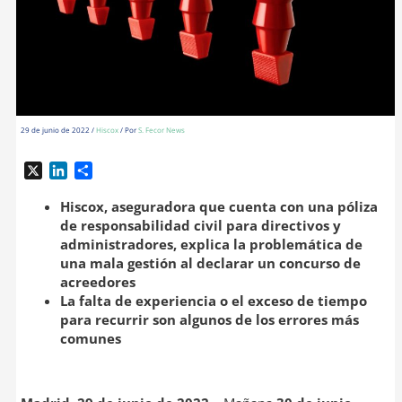
29 de junio de 2022
/
Hiscox
/ Por
S. Fecor News
X
L
C
i
o
n
m
Hiscox, aseguradora que cuenta con una póliza
k
p
de responsabilidad civil para directivos y
e
a
administradores, explica la problemática de
d
r
una mala gestión al declarar un concurso de
I
t
acreedores
n
i
La falta de experiencia o el exceso de tiempo
r
para recurrir son algunos de los errores más
comunes