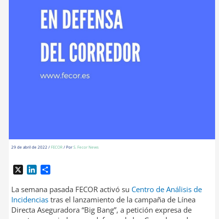
29 de abril de 2022
/
FECOR
/ Por
S. Fecor News
X
L
C
i
o
n
m
La semana pasada FECOR activó su
Centro de Análisis de
k
p
Incidencias
tras el lanzamiento de la campaña de Línea
e
a
Directa Aseguradora “Big Bang”, a petición expresa de
d
r