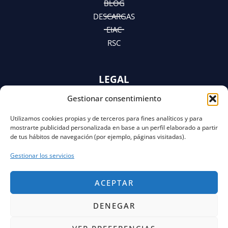
BLOG
DESCARGAS
EIAC
RSC
LEGAL
Gestionar consentimiento
AVISO LEGAL
POLÍTICA DE PRIVACIDAD
Utilizamos cookies propias y de terceros para fines analíticos y para
Y AVISO DE PRIVACIDAD
mostrarte publicidad personalizada en base a un perfil elaborado a partir
POLÍTICA DE COOKIES
de tus hábitos de navegación (por ejemplo, páginas visitadas).
Gestionar los servicios
ACEPTAR
DENEGAR