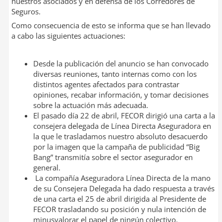
nuestros asociados y en defensa de los Corredores de
I
t
Seguros.
n
i
Como consecuencia de esto se informa que se han llevado
r
a cabo las siguientes actuaciones:
Desde la publicación del anuncio se han convocado
diversas reuniones, tanto internas como con los
distintos agentes afectados para contrastar
opiniones, recabar información, y tomar decisiones
sobre la actuación más adecuada.
El pasado día 22 de abril, FECOR dirigió una carta a la
consejera delegada de Línea Directa Aseguradora en
la que le trasladamos nuestro absoluto desacuerdo
por la imagen que la campaña de publicidad “Big
Bang” transmitía sobre el sector asegurador en
general.
La compañía Aseguradora Línea Directa de la mano
de su Consejera Delegada ha dado respuesta a través
de una carta el 25 de abril dirigida al Presidente de
FECOR trasladando su posición y nula intención de
minusvalorar el papel de ningún colectivo.