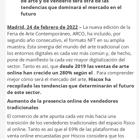
de arte y de venderlo será otra de las
I
t
tendencias que dominará el mercado en el
n
i
futuro
r
Madrid, 24 de febrero de 2022
–
La nueva edición de la
Feria de Arte Contemporáneo, ARCO, ha incluido, por
segundo año consecutivo, el formato NFT en su amplia
muestra. Esta sinergia del mundo del arte tradicional con
los entornos digitales es cada vez más común y, de hecho,
pone de manifiesto la cada vez mayor digitalización del
sector. Tanto es así, que
desde 2019 las ventas de arte
online han crecido un 280% según el
. Para comprender
mejor cómo será el mercado del arte,
Hiscox ha
recopilado las tendencias que determinarán el futuro
de este sector.
Aumento de la presencia online de vendedores
tradicionales
El comercio de arte apunta cada vez más hacia una
transición de los vendedores tradicionales del espacio físico
al online. Tanto es así que el 69% de las plataformas de
venta online encuestadas por Hiscox considera que los