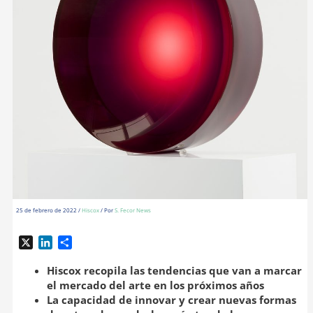
25 de febrero de 2022
/
Hiscox
/ Por
S. Fecor News
X
L
C
i
o
n
m
Hiscox recopila las tendencias que van a marcar
k
p
el mercado del arte en los próximos años
e
a
La capacidad de innovar y crear nuevas formas
d
r