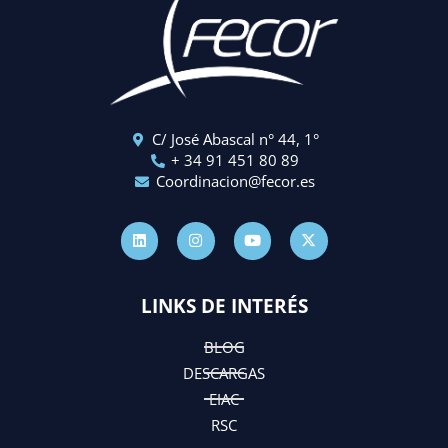
C/ José Abascal n° 44, 1°
+ 34 91 451 80 89
Coordinacion@fecor.es
L
I
Y
X
i
n
o
-
n
s
u
t
k
t
t
w
e
a
u
i
d
g
b
t
LINKS DE INTERÉS
i
r
e
t
n
a
e
m
r
BLOG
DESCARGAS
EIAC
RSC