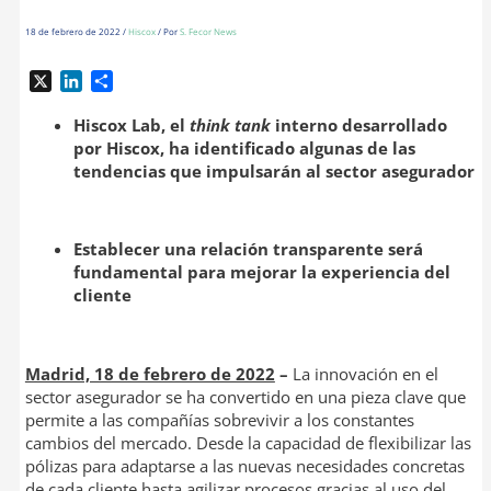
18 de febrero de 2022
/
Hiscox
/ Por
S. Fecor News
X
L
C
i
o
n
m
Hiscox Lab, el
think tank
interno desarrollado
k
p
por Hiscox, ha identificado algunas de las
e
a
tendencias que impulsarán al sector asegurador
d
r
I
t
n
i
Establecer una relación transparente será
r
fundamental para mejorar la experiencia del
cliente
Madrid, 18 de febrero de 2022
–
La innovación en el
sector asegurador se ha convertido en una pieza clave que
permite a las compañías sobrevivir a los constantes
cambios del mercado. Desde la capacidad de flexibilizar las
pólizas para adaptarse a las nuevas necesidades concretas
de cada cliente hasta agilizar procesos gracias al uso del