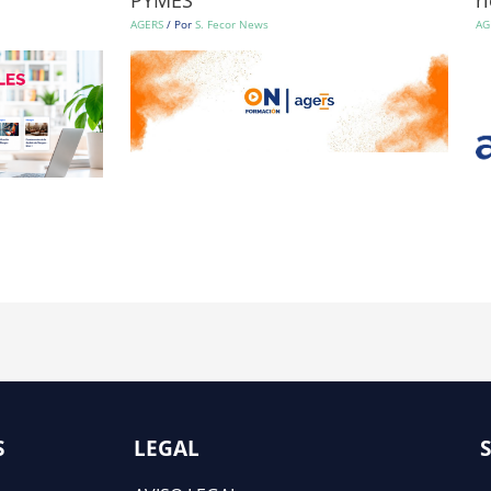
AGERS
/ Por
S. Fecor News
AG
S
LEGAL