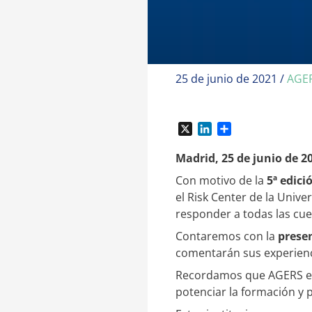
25 de junio de 2021
/
AGE
X
L
C
i
o
n
m
Madrid, 25 de junio de 2
k
p
Con motivo de la
5ª edici
e
a
el Risk Center de la Unive
d
r
I
t
responder a todas las cue
n
i
Contaremos con la
prese
r
comentarán sus experienc
Recordamos que AGERS es e
potenciar la formación y p