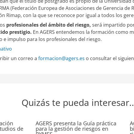
dan que el título de postgrado es propio de la Universidad 
RMA (Federación Europea de Asociaciones de Gerencia de R
ión Rimap, con la que se reconoce por igual a todos los ger
los
profesionales del ámbito del riesgo,
será impartido po
ido prestigio.
En AGERS entendemos la formación como mo
lo e impulso para los profesionales del riesgo.
mativo
ribir un correo a
formacion@agers.es
o consultar el siguie
Quizás te pueda interesar..
ación
AGERS presenta la Guía práctica
A
studios de
para la gestión de riesgos en
b
PYMES
r