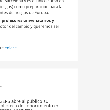
de Barcelona y es el único curso en
iesgos) como preparación para la
entes de riesgos de Europa.
r
profesores universitarios y
tor del cambio y queremos ser
nte
enlace.
.
GERS abre al público su
iblioteca de conocimiento en
iesgos y seguros