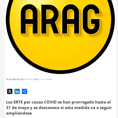
30 de abril de 2021
/
ARAG
/ Por
S. Fecor News
X
L
C
i
o
n
m
Los ERTE por causa COVID se han prorrogado hasta el
k
p
31 de mayo y se desconoce si esta medida va a seguir
e
a
ampliándose
d
r