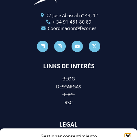
C/ José Abascal n° 44, 1°
+ 34 91 451 80 89
Coordinacion@fecor.es
L
I
Y
X
i
n
o
-
n
s
u
t
k
t
t
w
e
a
u
i
d
g
b
t
LINKS DE INTERÉS
i
r
e
t
n
a
e
m
r
BLOG
DESCARGAS
EIAC
RSC
LEGAL
Gestionar consentimiento