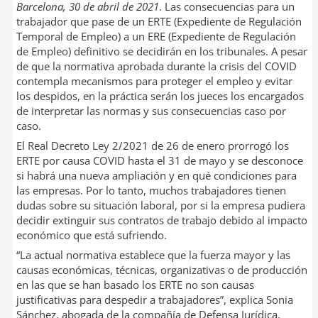
Barcelona, 30 de abril de 2021
. Las consecuencias para un
I
t
trabajador que pase de un ERTE (Expediente de Regulación
n
i
Temporal de Empleo) a un ERE (Expediente de Regulación
r
de Empleo) definitivo se decidirán en los tribunales. A pesar
de que la normativa aprobada durante la crisis del COVID
contempla mecanismos para proteger el empleo y evitar
los despidos, en la práctica serán los jueces los encargados
de interpretar las normas y sus consecuencias caso por
caso.
El Real Decreto Ley 2/2021 de 26 de enero prorrogó los
ERTE por causa COVID hasta el 31 de mayo y se desconoce
si habrá una nueva ampliación y en qué condiciones para
las empresas. Por lo tanto, muchos trabajadores tienen
dudas sobre su situación laboral, por si la empresa pudiera
decidir extinguir sus contratos de trabajo debido al impacto
económico que está sufriendo.
“La actual normativa establece que la fuerza mayor y las
causas económicas, técnicas, organizativas o de producción
en las que se han basado los ERTE no son causas
justificativas para despedir a trabajadores”, explica Sonia
Sánchez, abogada de la compañía de Defensa Jurídica,