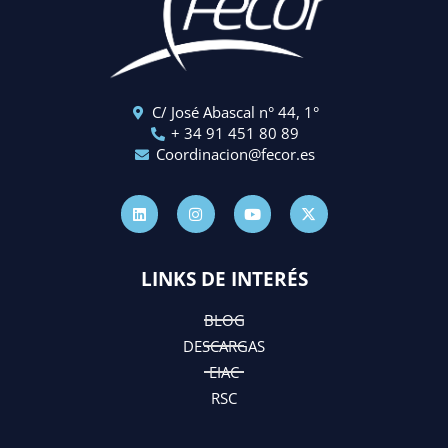
C/ José Abascal n° 44, 1°
+ 34 91 451 80 89
Coordinacion@fecor.es
L
I
Y
X
i
n
o
-
n
s
u
t
k
t
t
w
e
a
u
i
d
g
b
t
LINKS DE INTERÉS
i
r
e
t
n
a
e
m
r
BLOG
DESCARGAS
EIAC
RSC