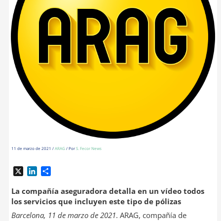
11 de marzo de 2021
/
ARAG
/ Por
S. Fecor News
X
L
C
i
o
n
m
La compañía aseguradora detalla en un vídeo todos
k
p
los servicios que incluyen este tipo de pólizas
e
a
Barcelona, 11 de marzo de 2021
. ARAG, compañía de
d
r