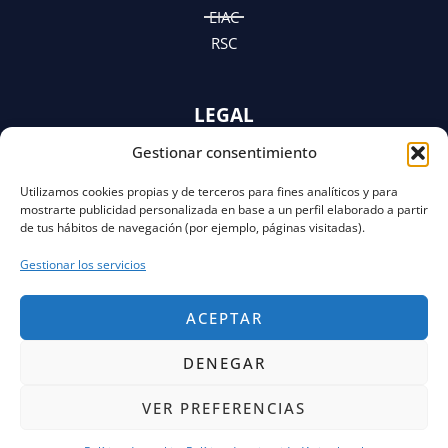
EIAC
RSC
LEGAL
Gestionar consentimiento
AVISO LEGAL
POLÍTICA DE PRIVACIDAD
Utilizamos cookies propias y de terceros para fines analíticos y para
Y AVISO DE PRIVACIDAD
mostrarte publicidad personalizada en base a un perfil elaborado a partir
POLÍTICA DE COOKIES
de tus hábitos de navegación (por ejemplo, páginas visitadas).
Gestionar los servicios
ACEPTAR
DENEGAR
VER PREFERENCIAS
Copyright © 2026 FECOR Powered by Solvento
Consulting