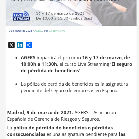
10 de marzo de 2021
/
AGERS
/ Por
S. Fecor News
X
L
C
i
o
n
m
AGERS
impartirá el próximo
16 y 17 de marzo, de
k
p
10:00h a 11:30h
, el curso Live Streaming
‘El seguro
e
a
de pérdida de beneficios’
.
d
r
I
t
La póliza de perdida de beneficios es la asignatura
n
i
pendiente del seguro de empresas en España.
r
Madrid, 9 de marzo de 2021.
AGERS – Asociación
Española de Gerencia de Riesgos y Seguros.
La
póliza de pérdida de beneficios o pérdidas
consecuenciales
es una asignatura pendiente para
las