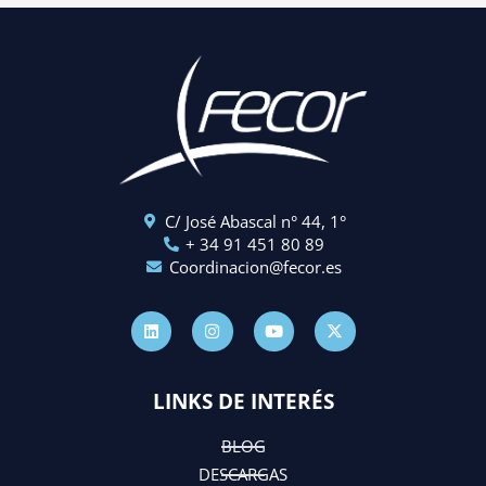
C/ José Abascal n° 44, 1°
+ 34 91 451 80 89
Coordinacion@fecor.es
L
I
Y
X
i
n
o
-
n
s
u
t
k
t
t
w
e
a
u
i
d
g
b
t
LINKS DE INTERÉS
i
r
e
t
n
a
e
m
r
BLOG
DESCARGAS