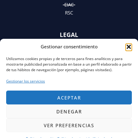
EIAC
RSC
LEGAL
Gestionar consentimiento
AVISO LEGAL
POLÍTICA DE PRIVACIDAD
Utilizamos cookies propias y de terceros para fines analíticos y para
Y AVISO DE PRIVACIDAD
mostrarte publicidad personalizada en base a un perfil elaborado a partir
POLÍTICA DE COOKIES
de tus hábitos de navegación (por ejemplo, páginas visitadas).
Gestionar los servicios
ACEPTAR
DENEGAR
VER PREFERENCIAS
Copyright © 2026 FECOR Powered by Solvento
Consulting