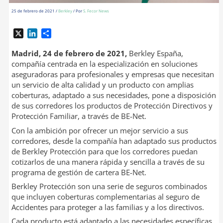
25 de febrero de 2021
/
Berkley
/ Por
S. Fecor News
X
L
C
i
o
n
m
Madrid, 24 de febrero de 2021,
Berkley España,
k
p
compañía centrada en la especialización en soluciones
e
a
aseguradoras para profesionales y empresas que necesitan
d
r
un servicio de alta calidad y un producto con amplias
I
t
coberturas, adaptado a sus necesidades, pone a disposición
n
i
de sus corredores los productos de Protección Directivos y
r
Protección Familiar, a través de BE-Net.
Con la ambición por ofrecer un mejor servicio a sus
corredores, desde la compañía han adaptado sus productos
de Berkley Protección para que los corredores puedan
cotizarlos de una manera rápida y sencilla a través de su
programa de gestión de cartera BE-Net.
Berkley Protección son una serie de seguros combinados
que incluyen coberturas complementarias al seguro de
Accidentes para proteger a las familias y a los directivos.
Cada producto está adaptado a las necesidades específicas