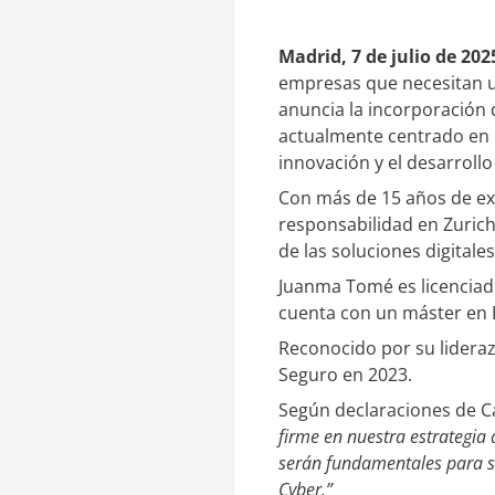
e
a
d
r
I
t
Madrid, 7 de julio de 202
n
i
empresas que necesitan un
r
anuncia la incorporación
actualmente centrado en l
innovación y el desarrollo
Con más de 15 años de ex
responsabilidad en Zuric
de las soluciones digital
Juanma Tomé es licenciado
cuenta con un máster en B
Reconocido por su lideraz
Seguro en 2023.
Según declaraciones de Ca
firme en nuestra estrategia 
serán fundamentales para se
Cyber.”