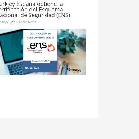
erkley España obtiene la
ertificación del Esquema
acional de Seguridad (ENS)
rkley
/ Por
S. Fecor News