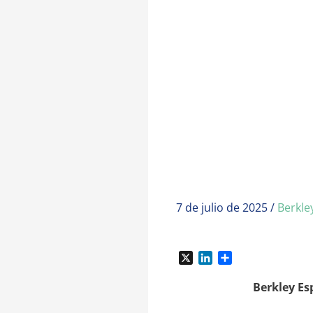
7 de julio de 2025
/
Berkle
X
L
C
i
o
n
m
Berkley Es
k
p