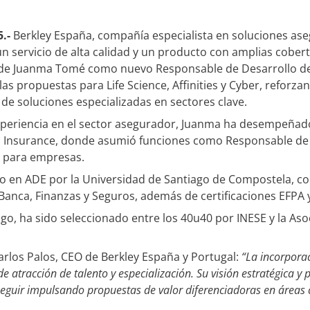
5.-
Berkley España, compañía especialista en soluciones as
 servicio de alta calidad y un producto con amplias cober
 de Juanma Tomé como nuevo Responsable de Desarrollo del
as propuestas para Life Science, Affinities y Cyber, reforz
 de soluciones especializadas en sectores clave.
periencia en el sector asegurador, Juanma ha desempeñad
h Insurance, donde asumió funciones como Responsable de 
es para empresas.
 en ADE por la Universidad de Santiago de Compostela, con
anca, Finanzas y Seguros, además de certificaciones EFPA 
go, ha sido seleccionado entre los 40u40 por INESE y la Aso
rlos Palos, CEO de Berkley España y Portugal:
“La incorpora
de atracción de talento y especialización. Su visión estratégica
guir impulsando propuestas de valor diferenciadoras en áreas cla