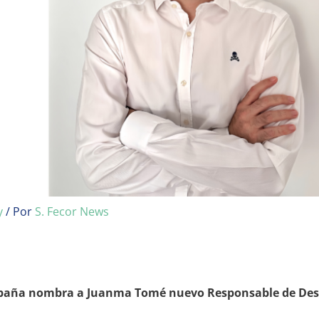
y
/ Por
S. Fecor News
paña nombra a Juanma Tomé nuevo Responsable de Desar