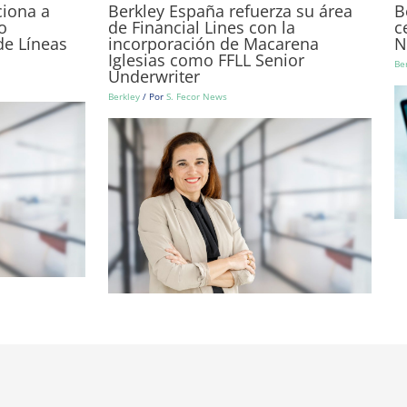
iona a
Berkley España refuerza su área
B
o
de Financial Lines con la
c
de Líneas
incorporación de Macarena
N
Iglesias como FFLL Senior
Be
Underwriter
Berkley
/ Por
S. Fecor News