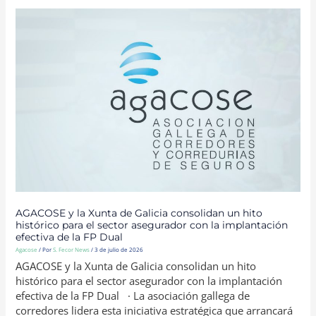
AGACOSE
Y
LA
XUNTA
DE
GALICIA
CONSOLIDAN
UN
HITO
HISTÓRICO
PARA
EL
SECTOR
ASEGURADOR
CON
LA
IMPLANTACIÓN
EFECTIVA
DE
LA
FP
DUAL
AGACOSE y la Xunta de Galicia consolidan un hito
histórico para el sector asegurador con la implantación
efectiva de la FP Dual
Agacose
/ Por
S. Fecor News
/
3 de julio de 2026
AGACOSE y la Xunta de Galicia consolidan un hito
histórico para el sector asegurador con la implantación
efectiva de la FP Dual · La asociación gallega de
corredores lidera esta iniciativa estratégica que arrancará