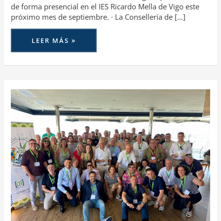
de forma presencial en el IES Ricardo Mella de Vigo este
próximo mes de septiembre. · La Consellería de […]
LEER MÁS »
EL
SECTOR
ASEGURADOR
MIRA
AL
CYBER
COMO
RIESGO
DE
CONTINUIDAD
DE
NEGOCIO
Y
A
LA
IA
COMO
PALANCA
DE
EFICIENCIA