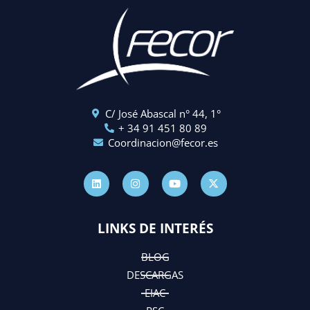
C/ José Abascal n° 44, 1°
+ 34 91 451 80 89
Coordinacion@fecor.es
L
I
Y
X
i
n
o
-
n
s
u
t
k
t
t
w
e
a
u
i
d
g
b
t
LINKS DE INTERÉS
i
r
e
t
n
a
e
m
r
BLOG
DESCARGAS
EIAC