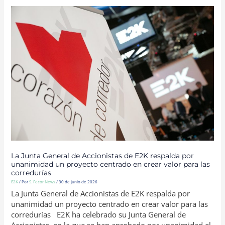
LA
JUNTA
GENERAL
DE
ACCIONISTAS
DE
E2K
RESPALDA
POR
UNANIMIDAD
UN
PROYECTO
CENTRADO
EN
CREAR
VALOR
PARA
LAS
CORREDURÍAS
La Junta General de Accionistas de E2K respalda por
unanimidad un proyecto centrado en crear valor para las
corredurías
E2K
/ Por
S. Fecor News
/
30 de junio de 2026
La Junta General de Accionistas de E2K respalda por
unanimidad un proyecto centrado en crear valor para las
corredurías E2K ha celebrado su Junta General de