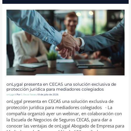
ONLYGAL
PRESENTA
EN
CECAS
UNA
SOLUCIÓN
EXCLUSIVA
DE
PROTECCIÓN
JURÍDICA
PARA
MEDIADORES
COLEGIADOS
onLygal presenta en CECAS una solución exclusiva de
protección jurídica para mediadores colegiados
onLygal
/ Por
S. Fecor News
/
8 de julio de 2026
onLygal presenta en CECAS una solución exclusiva de
protección jurídica para mediadores colegiados · La
compañía organizó ayer un webinar, en colaboración con
la Escuela de Negocios de Seguros CECAS, para dar a
conocer las ventajas de onLygal Abogado de Empresa para