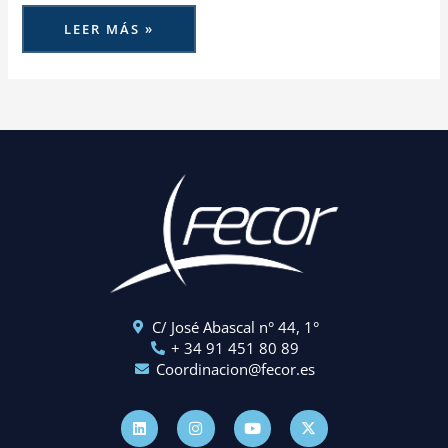
LEER MÁS »
C/ José Abascal n° 44, 1°
+ 34 91 451 80 89
Coordinacion@fecor.es
L
I
Y
X
i
n
o
-
n
s
u
t