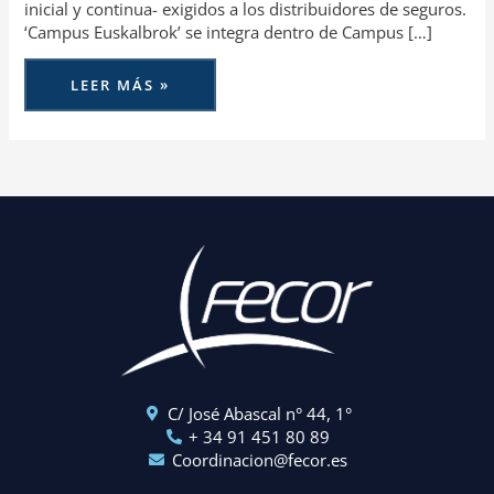
inicial y continua- exigidos a los distribuidores de seguros.
‘Campus Euskalbrok’ se integra dentro de Campus […]
LEER MÁS »
C/ José Abascal n° 44, 1°
+ 34 91 451 80 89
Coordinacion@fecor.es