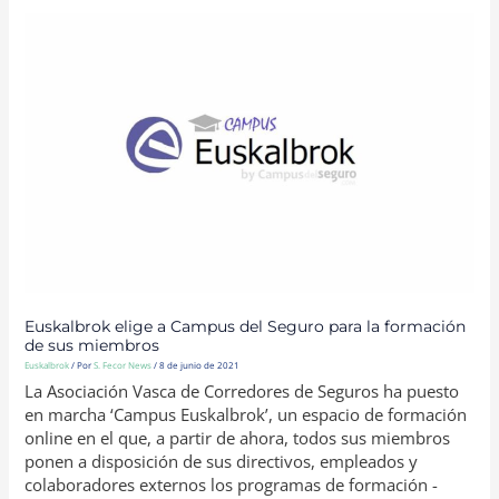
EUSKALBROK
ELIGE
A
CAMPUS
DEL
SEGURO
PARA
LA
FORMACIÓN
DE
SUS
MIEMBROS
Euskalbrok elige a Campus del Seguro para la formación
de sus miembros
Euskalbrok
/ Por
S. Fecor News
/
8 de junio de 2021
La Asociación Vasca de Corredores de Seguros ha puesto
en marcha ‘Campus Euskalbrok’, un espacio de formación
online en el que, a partir de ahora, todos sus miembros
ponen a disposición de sus directivos, empleados y
colaboradores externos los programas de formación -