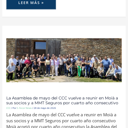
LEER MÁS »
LA
ASAMBLEA
DE
MAYO
DEL
CCC
VUELVE
A
REUNIR
EN
MOIÀ
A
SUS
SOCIOS
Y
A
MMT
SEGUROS
POR
CUARTO
La Asamblea de mayo del CCC vuelve a reunir en Moià a
AÑO
sus socios y a MMT Seguros por cuarto año consecutivo
CONSECUTIVO
CCC
/ Por
S. Fecor News
/
28 de mayo de 2026
La Asamblea de mayo del CCC vuelve a reunir en Moià a
sus socios y a MMT Seguros por cuarto año consecutivo
Moià acogió por cuarto año consecutivo la Asamblea del