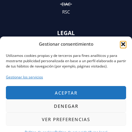
EIAC
RSC
LEGAL
Gestionar consentimiento
AVISO LEGAL
POLÍTICA DE PRIVACIDAD
Utilizamos cookies propias y de terceros para fines analíticos y para
Y AVISO DE PRIVACIDAD
mostrarte publicidad personalizada en base a un perfil elaborado a partir
POLÍTICA DE COOKIES
de tus hábitos de navegación (por ejemplo, páginas visitadas).
Gestionar los servicios
ACEPTAR
DENEGAR
VER PREFERENCIAS
Copyright © 2026 FECOR Powered by Solvento
Consulting