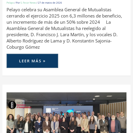
Pelayo
/ Por
S. Fecor News
/
27 de marzo de 2026
Pelayo celebra su Asamblea General de Mutualistas
cerrando el ejercicio 2025 con 6,3 millones de beneficio,
un incremento de más de un 50% sobre 2024 La
Asamblea General de Mutualistas ha reelegido al
presidente, D. Francisco J. Lara Martín, y los vocales D.
Alberto Rodríguez de Lama y D. Konstantin Sajonia-
Coburgo Gómez
LEER MÁS »
EL
CCC
CELEBRA
SU
ASAMBLEA
DE
MARZO
EN
LAS
OFICINAS
DE
ZURICH