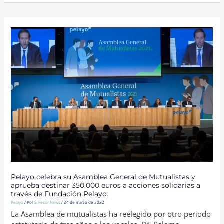
PELAYO
CELEBRA
SU
ASAMBLEA
GENERAL
DE
MUTUALISTAS
Y
APRUEBA
DESTINAR
350.000
EUROS
A
ACCIONES
SOLIDARIAS
A
TRAVÉS
DE
FUNDACIÓN
PELAYO.
Pelayo celebra su Asamblea General de Mutualistas y
aprueba destinar 350.000 euros a acciones solidarias a
través de Fundación Pelayo.
Pelayo
/ Por
S. Fecor News
/
24 de marzo de 2022
La Asamblea de mutualistas ha reelegido por otro periodo