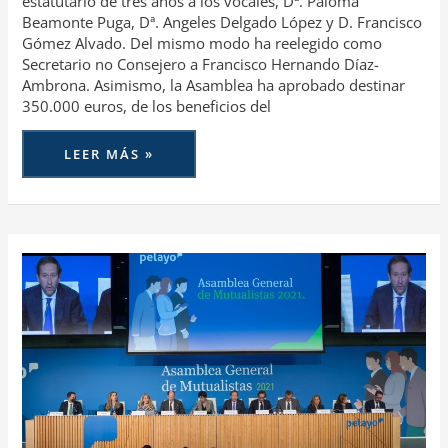
estatutario de tres años a los vocales, Dª. Paloma
Beamonte Puga, Dª. Angeles Delgado López y D. Francisco
Gómez Alvado. Del mismo modo ha reelegido como
Secretario no Consejero a Francisco Hernando Díaz-
Ambrona. Asimismo, la Asamblea ha aprobado destinar
350.000 euros, de los beneficios del
LEER MÁS »
PELAYO
CELEBRA
SU
ASAMBLEA
GENERAL
DE
MUTUALISTAS
Y
APRUEBA
DESTINAR
350.000
EUROS
A
ACCIONES
SOLIDARIAS
A