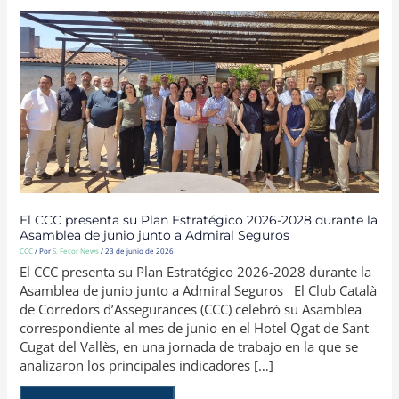
EL
CCC
PRESENTA
SU
PLAN
ESTRATÉGICO
2026-
2028
DURANTE
LA
ASAMBLEA
DE
JUNIO
JUNTO
A
ADMIRAL
SEGUROS
El CCC presenta su Plan Estratégico 2026-2028 durante la
Asamblea de junio junto a Admiral Seguros
CCC
/ Por
S. Fecor News
/
23 de junio de 2026
El CCC presenta su Plan Estratégico 2026-2028 durante la
Asamblea de junio junto a Admiral Seguros El Club Català
de Corredors d’Assegurances (CCC) celebró su Asamblea
correspondiente al mes de junio en el Hotel Qgat de Sant
Cugat del Vallès, en una jornada de trabajo en la que se
analizaron los principales indicadores […]