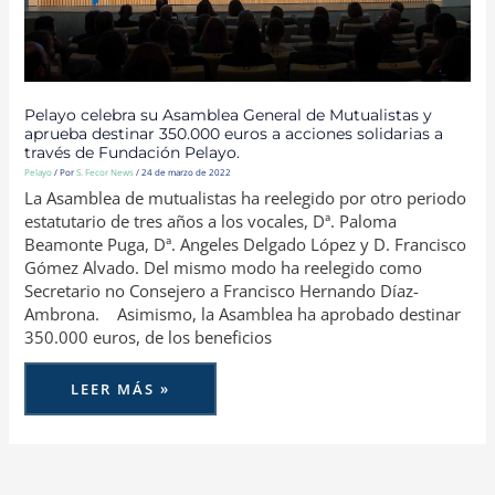
TRAVÉS
DE
FUNDACIÓN
PELAYO.
Pelayo celebra su Asamblea General de Mutualistas y
aprueba destinar 350.000 euros a acciones solidarias a
través de Fundación Pelayo.
Pelayo
/ Por
S. Fecor News
/
24 de marzo de 2022
La Asamblea de mutualistas ha reelegido por otro periodo
estatutario de tres años a los vocales, Dª. Paloma
Beamonte Puga, Dª. Angeles Delgado López y D. Francisco
Gómez Alvado. Del mismo modo ha reelegido como
Secretario no Consejero a Francisco Hernando Díaz-
Ambrona. Asimismo, la Asamblea ha aprobado destinar
350.000 euros, de los beneficios
LEER MÁS »