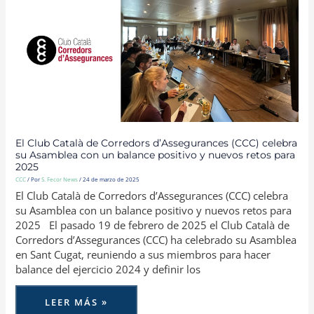
DE
CORREDORS
D’ASSEGURANCES
(CCC)
CELEBRA
SU
ASAMBLEA
CON
UN
BALANCE
POSITIVO
Y
NUEVOS
RETOS
PARA
2025
El Club Català de Corredors d’Assegurances (CCC) celebra
su Asamblea con un balance positivo y nuevos retos para
2025
CCC
/ Por
S. Fecor News
/
24 de marzo de 2025
El Club Català de Corredors d’Assegurances (CCC) celebra
su Asamblea con un balance positivo y nuevos retos para
2025 El pasado 19 de febrero de 2025 el Club Català de
Corredors d’Assegurances (CCC) ha celebrado su Asamblea
en Sant Cugat, reuniendo a sus miembros para hacer
balance del ejercicio 2024 y definir los
LEER MÁS »