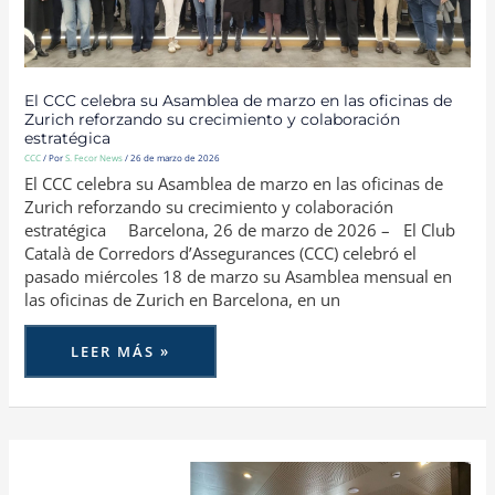
REFORZANDO
SU
CRECIMIENTO
Y
COLABORACIÓN
ESTRATÉGICA
El CCC celebra su Asamblea de marzo en las oficinas de
Zurich reforzando su crecimiento y colaboración
estratégica
CCC
/ Por
S. Fecor News
/
26 de marzo de 2026
El CCC celebra su Asamblea de marzo en las oficinas de
Zurich reforzando su crecimiento y colaboración
estratégica Barcelona, 26 de marzo de 2026 – El Club
Català de Corredors d’Assegurances (CCC) celebró el
pasado miércoles 18 de marzo su Asamblea mensual en
las oficinas de Zurich en Barcelona, en un
LEER MÁS »
EL
CLUB
CATALÀ