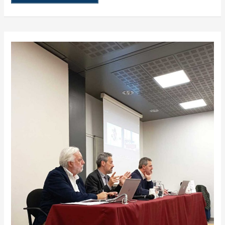
AEMES
DESTACA
EL
ÉXITO
DE
SU
ASAMBLEA
GENERAL
ORDINARIA
Y
ENCUENTRO
EMPRESARIAL
EN
BARCELONA