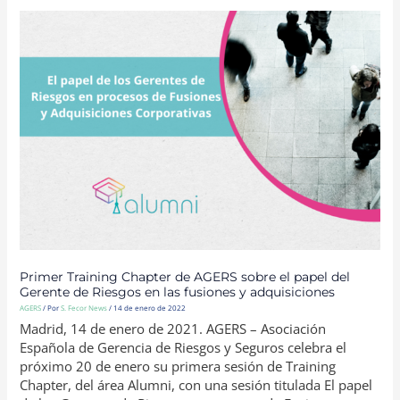
PRIMER
TRAINING
CHAPTER
DE
AGERS
SOBRE
EL
PAPEL
DEL
GERENTE
DE
RIESGOS
EN
LAS
FUSIONES
Y
ADQUISICIONES
Primer Training Chapter de AGERS sobre el papel del
Gerente de Riesgos en las fusiones y adquisiciones
AGERS
/ Por
S. Fecor News
/
14 de enero de 2022
Madrid, 14 de enero de 2021. AGERS – Asociación
Española de Gerencia de Riesgos y Seguros celebra el
próximo 20 de enero su primera sesión de Training
Chapter, del área Alumni, con una sesión titulada El papel