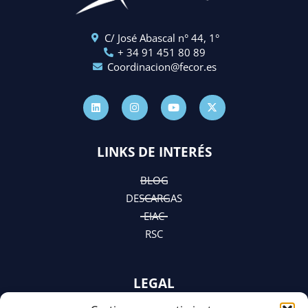
C/ José Abascal n° 44, 1°
+ 34 91 451 80 89
Coordinacion@fecor.es
L
I
Y
X
i
n
o
-
n
s
u
t
k
t
t
w
e
a
u
i
d
g
b
t
LINKS DE INTERÉS
i
r
e
t
n
a
e
m
r
BLOG
DESCARGAS
EIAC
RSC
LEGAL