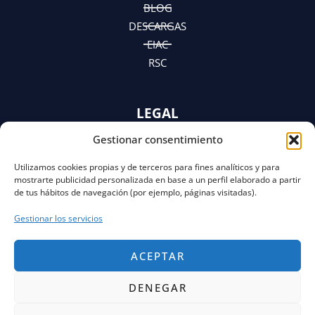
m
r
BLOG
DESCARGAS
EIAC
RSC
LEGAL
Gestionar consentimiento
AVISO LEGAL
POLÍTICA DE PRIVACIDAD
Utilizamos cookies propias y de terceros para fines analíticos y para
Y AVISO DE PRIVACIDAD
mostrarte publicidad personalizada en base a un perfil elaborado a partir
POLÍTICA DE COOKIES
de tus hábitos de navegación (por ejemplo, páginas visitadas).
Gestionar los servicios
ACEPTAR
DENEGAR