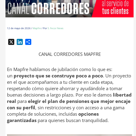
12 de mayo de 2026
/
Mapfre
/ Por
S. Fecor News
X
L
C
i
o
n
m
CANAL CORREDORES MAPFRE
k
p
e
a
En Mapfre hablamos de jubilación como lo que es:
d
r
un
proyecto que se construye poco a poco
. Un proyecto
I
t
en el que acompañamos a tu cliente en cada etapa,
n
i
respetando cómo quiere ahorrar y ayudándole a tomar
r
buenas decisiones a largo plazo. Por eso le damos
libertad
real
para
elegir el plan de pensiones que mejor encaje
con su perfil
, sin restricciones y con acceso a una gama
completa de soluciones, incluidas
opciones
garantizadas
para quienes buscan tranquilidad.