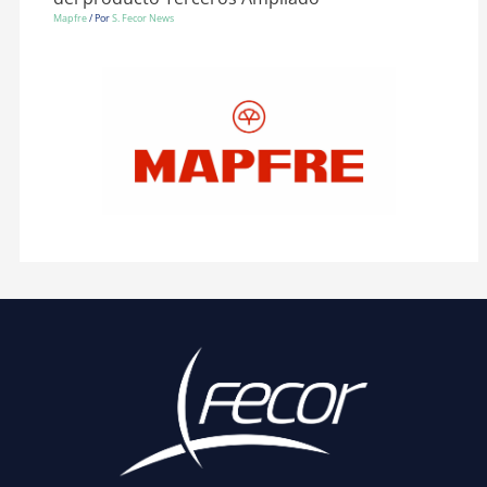
Mapfre
/ Por
S. Fecor News