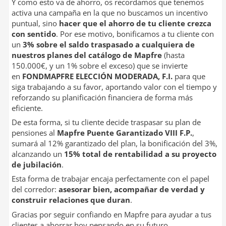
Y como esto va de ahorro, os recordamos que tenemos
activa una campaña en la que no buscamos un incentivo
puntual, sino
hacer que el ahorro de tu cliente crezca
con sentido
. Por ese motivo, bonificamos a tu cliente con
un
3% sobre el saldo traspasado a cualquiera de
nuestros planes del catálogo de Mapfre
(hasta
150.000€, y un 1% sobre el exceso) que se invierte
en
FONDMAPFRE ELECCIÓN MODERADA, F.I.
para que
siga trabajando a su favor, aportando valor con el tiempo y
reforzando su planificación financiera de forma más
eficiente.
De esta forma, si tu cliente decide traspasar su plan de
pensiones al
Mapfre Puente Garantizado VIII F.P.
,
sumará al 12% garantizado del plan, la bonificación del 3%,
alcanzando un
15% total de rentabilidad a su proyecto
de jubilación
.
Esta forma de trabajar encaja perfectamente con el papel
del corredor:
asesorar bien, acompañar de verdad y
construir relaciones que duran
.
Gracias por seguir confiando en Mapfre para ayudar a tus
clientes a ahorrar hoy pensando en su futuro.