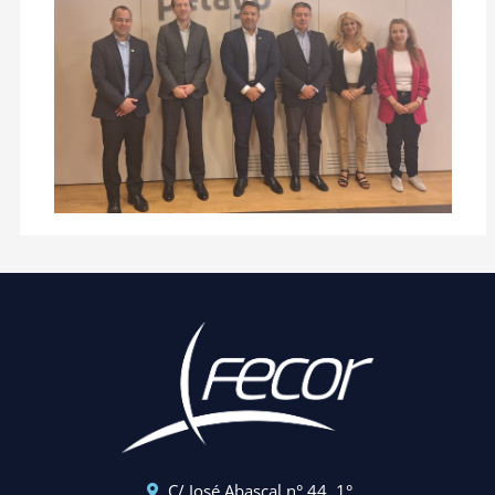
C/ José Abascal n° 44, 1°