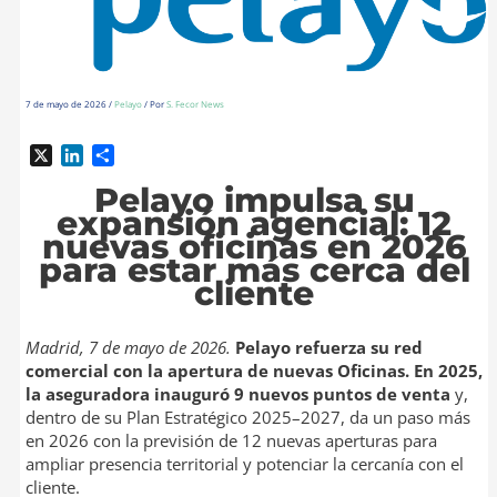
7 de mayo de 2026
/
Pelayo
/ Por
S. Fecor News
X
L
C
i
o
Pelayo impulsa su
n
m
expansión agencial: 12
k
p
nuevas oficinas en 2026
e
a
para estar más cerca del
d
r
cliente
I
t
n
i
r
Madrid, 7 de mayo de 2026.
Pelayo refuerza su red
comercial con la apertura de nuevas Oficinas.
En 2025,
la aseguradora inauguró 9 nuevos puntos de venta
y,
dentro de su Plan Estratégico 2025–2027, da un paso más
en 2026 con la previsión de 12 nuevas aperturas para
ampliar presencia territorial y potenciar la cercanía con el
cliente.