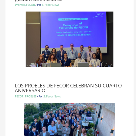
Eventos
,
FECOR
/ Por
S. Fecor News
LOS PROELES DE FECOR CELEBRAN SU CUARTO
ANIVERSARIO
FECOR
,
PROELES
/ Por
S. Fecor News