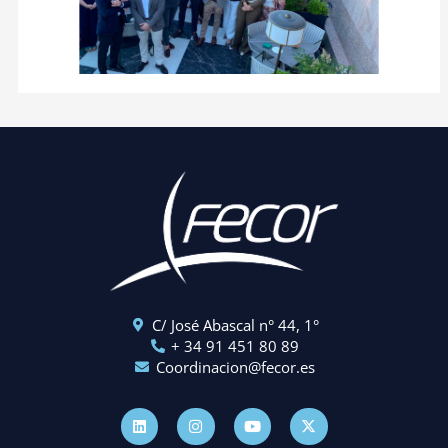
C/ José Abascal n° 44, 1°
+ 34 91 451 80 89
Coordinacion@fecor.es
L
I
Y
X
i
n
o
-
n
s
u
t