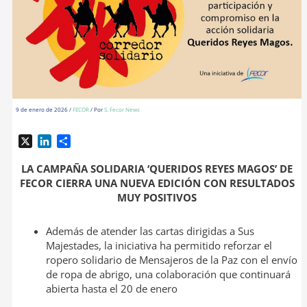
9 de enero de 2026
/
FECOR
/ Por
S. Fecor News
X
L
C
i
o
n
m
LA CAMPAÑA SOLIDARIA ‘QUERIDOS REYES MAGOS’ DE
k
p
FECOR CIERRA UNA NUEVA EDICIÓN CON RESULTADOS
e
a
MUY POSITIVOS
d
r
I
t
Además de atender las cartas dirigidas a Sus
n
i
Majestades, la iniciativa ha permitido reforzar el
r
ropero solidario de Mensajeros de la Paz con el envío
de ropa de abrigo, una colaboración que continuará
abierta hasta el 20 de enero