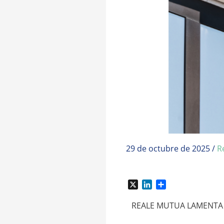
29 de octubre de 2025
/
R
X
L
C
i
o
n
m
REALE MUTUA LAMENTA E
k
p