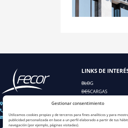
LINKS DE INTERÉ
BLOG
DESCARGAS
EIAC
Gestionar consentimiento
C/ José Abascal n° 44, 1°
RSC
+ 34 91 451 80 89
Utilizamos cookies propias y de terceros para fines analíticos y para mostr
Coordinacion@fecor.es
publicidad personalizada en base a un perfil elaborado a partir de tus hábi
navegación (por ejemplo, páginas visitadas).