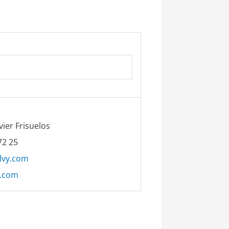
vier Frisuelos
72 25
lvy.com
y.com