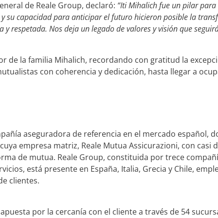
General de Reale Group, declaró:
“Iti Mihalich fue un pilar par
co y su capacidad para anticipar el futuro hicieron posible la tr
da y respetada. Nos deja un legado de valores y visión que segui
or de la familia Mihalich, recordando con gratitud la excep
utualistas con coherencia y dedicación, hasta llegar a ocup
añía aseguradora de referencia en el mercado español, d
cuya empresa matriz, Reale Mutua Assicurazioni, con casi do
orma de mutua. Reale Group, constituida por trece compañí
ervicios, está presente en España, Italia, Grecia y Chile, em
de clientes.
apuesta por la cercanía con el cliente a través de 54 sucurs