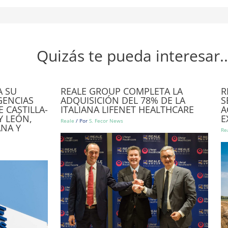
Quizás te pueda interesar..
A SU
REALE GROUP COMPLETA LA
R
GENCIAS
ADQUISICIÓN DEL 78% DE LA
S
 CASTILLA-
ITALIANA LIFENET HEALTHCARE
A
Y LEÓN,
E
Reale
/ Por
S. Fecor News
NA Y
Re