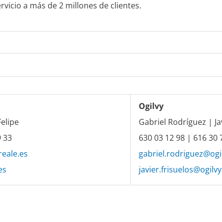
vicio a más de 2 millones de clientes.
Ogilvy
Felipe
Gabriel Rodríguez | Ja
9 33
630 03 12 98 | 616 30 
eale.es
gabriel.rodriguez@ogi
es
javier.frisuelos@ogilv