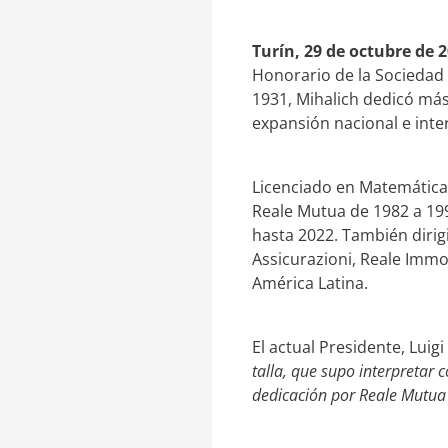
e
a
d
r
I
t
Turín, 29 de octubre de 2
n
i
Honorario de la Sociedad 
r
1931, Mihalich dedicó más
expansión nacional e inte
Licenciado en Matemáticas
Reale Mutua de 1982 a 19
hasta 2022. También dirigi
Assicurazioni, Reale Immo
América Latina.
El actual Presidente, Luig
talla, que supo interpretar 
dedicación por Reale Mutu