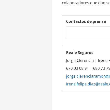
colaboradores que dan ser
Contactos de prensa
Reale Seguros
Jorge Clerencia | Irene 
670 03 08 91 | 680 73 7
jorge.clerenciaramon@r
Irene.felipe.diaz@reale.