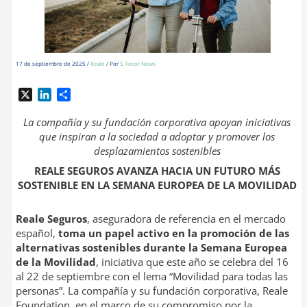
17 de septiembre de 2025
/
Reale
/ Por
S. Fecor News
X
L
C
i
o
n
m
La compañía y su fundación corporativa apoyan iniciativas
k
p
que inspiran a la sociedad a adoptar y promover los
e
a
desplazamientos sostenibles
d
r
REALE SEGUROS AVANZA HACIA UN FUTURO MÁS
I
t
SOSTENIBLE EN LA SEMANA EUROPEA DE LA MOVILIDAD
n
i
r
Reale Seguros
, aseguradora de referencia en el mercado
español,
toma un papel activo en la promoción de las
alternativas sostenibles durante la
Semana Europea
de la Movilidad
, iniciativa que este año se celebra del 16
al 22 de septiembre con el lema “Movilidad para todas las
personas”. La compañía y su fundación corporativa, Reale
Foundation, en el marco de su compromiso por la