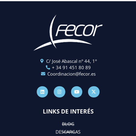
C/ José Abascal n° 44, 1°
+ 34 91 451 80 89
Coordinacion@fecor.es
L
I
Y
X
i
n
o
-
n
s
u
t
k
t
t
w
e
a
u
i
d
g
b
t
LINKS DE INTERÉS
i
r
e
t
n
a
e
m
r
BLOG
DESCARGAS