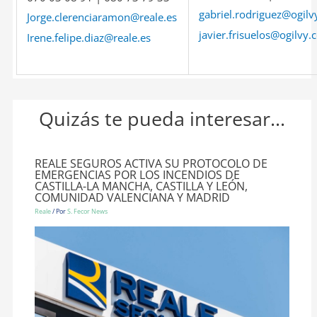
gabriel.rodriguez@ogil
Jorge.clerenciaramon@reale.es
javier.frisuelos@ogilvy
Irene.felipe.diaz@reale.es
Quizás te pueda interesar...
REALE SEGUROS ACTIVA SU PROTOCOLO DE
EMERGENCIAS POR LOS INCENDIOS DE
CASTILLA-LA MANCHA, CASTILLA Y LEÓN,
COMUNIDAD VALENCIANA Y MADRID
Reale
/ Por
S. Fecor News