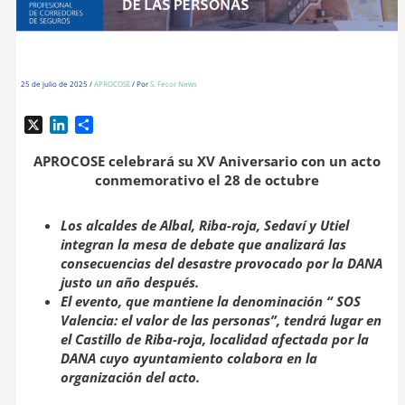
25 de julio de 2025
/
APROCOSE
/ Por
S. Fecor News
X
L
C
i
o
n
m
APROCOSE celebrará su XV Aniversario con un acto
k
p
conmemorativo el 28 de octubre
e
a
d
r
Los alcaldes de Albal, Riba-roja, Sedaví y Utiel
I
t
integran la mesa de debate que analizará las
n
i
consecuencias del desastre provocado por la DANA
r
justo un año después.
El evento, que mantiene la denominación “
SOS
Valencia: el valor de las personas”,
tendrá lugar en
el Castillo de Riba-roja, localidad afectada por la
DANA cuyo ayuntamiento colabora en la
organización del acto.