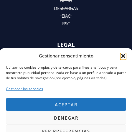
BLOG
DESCARGAS
EIAC
RSC
LEGAL
Gestionar consentimiento
AVISO LEGAL
POLÍTICA DE PRIVACIDAD
Utilizamos cookies propias y de terceros para fines analíticos y para
Y AVISO DE PRIVACIDAD
mostrarte publicidad personalizada en base a un perfil elaborado a partir
POLÍTICA DE COOKIES
de tus hábitos de navegación (por ejemplo, páginas visitadas).
Gestionar los servicios
ACEPTAR
DENEGAR
VER PREFERENCIAS