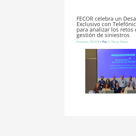
FECOR celebra un Des
Exclusivo con Telefóni
para analizar los retos 
gestión de siniestros
Eventos
,
FECOR
/ Por
S. Fecor News