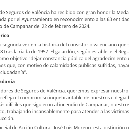
de Seguros de València ha recibido con gran honor la Medall
gada por el Ayuntamiento en reconocimiento a las 63 entid
io de Campanar del 22 de febrero de 2024.
ó
rico
 segunda vez en la historia del consistorio valenciano que s
 tras la riada de 1957. El galardón, según establece el Reg
omo objetivo “dejar constancia pública del agradecimiento 
s que, con motivo de calamidades públicas sufridas, hayan
 ciudadanía”.
adanía
adores de Seguros de València, queremos expresar nuestro
refleja el compromiso inquebrantable de nuestros colegiad
 difíciles que siguieron al incendio de Campanar, nuestro
co, trabajando incansablemente para atender a las víctimas 
ucción.
ejal de Acción Cultural, José Luis Moreno, esta distinción 