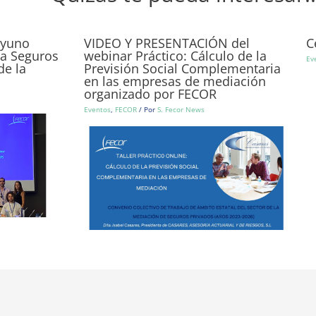
ayuno
VIDEO Y PRESENTACIÓN del
C
ca Seguros
webinar Práctico: Cálculo de la
Ev
de la
Previsión Social Complementaria
en las empresas de mediación
organizado por FECOR
Eventos
,
FECOR
/ Por
S. Fecor News