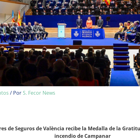
ntos
/ Por
S. Fecor News
res de Seguros de Val
è
ncia recibe la Medalla de la Gratit
incendio de Campanar