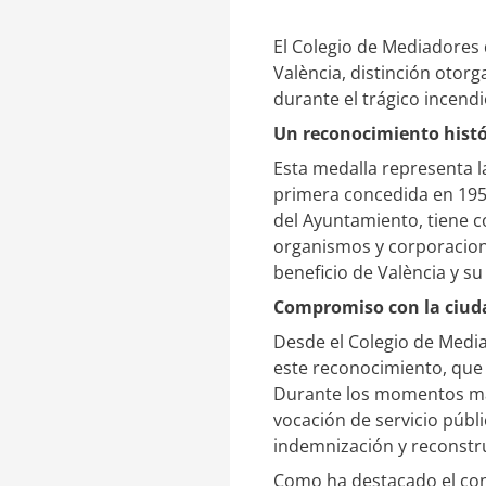
e
a
d
r
I
t
El Colegio de Mediadores 
n
i
València, distinción otor
r
durante el trágico incend
Un reconocimiento hist
Esta medalla representa la
primera concedida en 1958
del Ayuntamiento, tiene c
organismos y corporacione
beneficio de València y su
Compromiso con la ciud
Desde el Colegio de Medi
este reconocimiento, que 
Durante los momentos más
vocación de servicio públi
indemnización y reconstr
Como ha destacado el conc