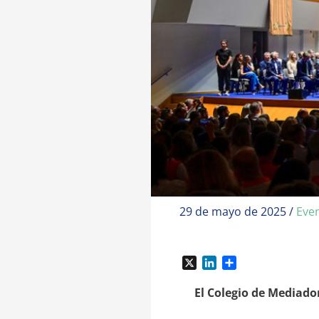
29 de mayo de 2025
/
Eve
X
L
C
i
o
n
m
El Colegio de Mediado
k
p