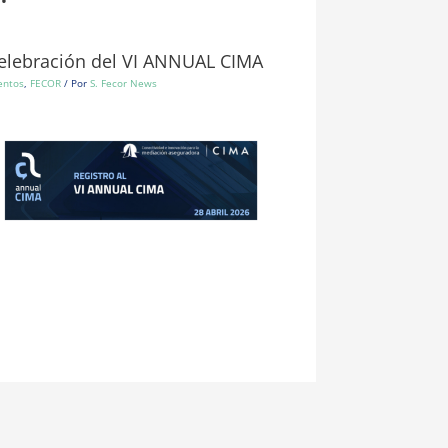
elebración del VI ANNUAL CIMA
entos
,
FECOR
/ Por
S. Fecor News