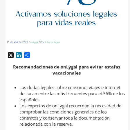
15 de abril de 2025
/
onLygal
/ Por
S. Fecor News
X
L
C
i
o
n
m
Recomendaciones de onLygal para evitar estafas
k
p
vacacionales
e
a
d
r
Las dudas legales sobre consumo, viajes e internet
I
t
destacan entre las más frecuentes para el 36% de los
n
i
españoles.
r
Los expertos de onLygal recuerdan la necesidad de
comprobar las condiciones generales de los
contratos y conservar toda la documentación
relacionada con la reserva.