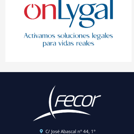
C/ José Abascal n° 44, 1°