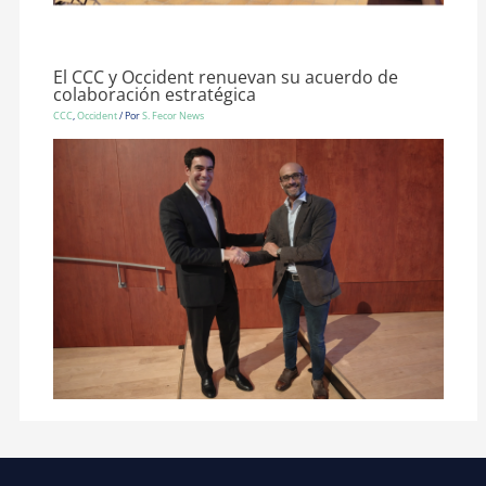
El CCC y Occident renuevan su acuerdo de
colaboración estratégica
CCC
,
Occident
/ Por
S. Fecor News