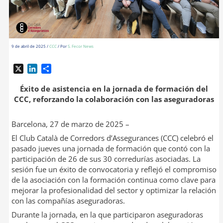
9 de abril de 2025
/
CCC
/ Por
S. Fecor News
X
L
C
i
o
n
m
Éxito de asistencia en la jornada de formación del
k
p
CCC, reforzando la colaboración con las aseguradoras
e
a
d
r
Barcelona, 27 de marzo de 2025 –
I
t
El Club Català de Corredors d’Assegurances (CCC) celebró el
n
i
r
pasado jueves una jornada de formación que contó con la
participación de 26 de sus 30 corredurías asociadas. La
sesión fue un éxito de convocatoria y reflejó el compromiso
de la asociación con la formación continua como clave para
mejorar la profesionalidad del sector y optimizar la relación
con las compañías aseguradoras.
Durante la jornada, en la que participaron aseguradoras