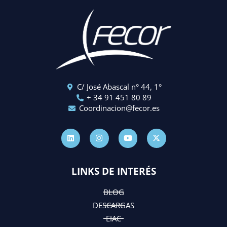
C/ José Abascal n° 44, 1°
+ 34 91 451 80 89
Coordinacion@fecor.es
L
I
Y
X
i
n
o
-
n
s
u
t
k
t
t
w
e
a
u
i
d
g
b
t
LINKS DE INTERÉS
i
r
e
t
n
a
e
m
r
BLOG
DESCARGAS
EIAC