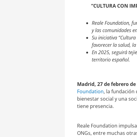
e
a
“CULTURA CON IMP
d
r
I
t
n
i
Reale Foundation, fu
r
y las comunidades en
Su iniciativa “Cultu
favorecer la salud, l
En 2025, seguirá tej
territorio español.
Madrid, 27 de febrero de
Foundation
, la fundación
bienestar social y una so
tiene presencia.
Reale Foundation impulsa
ONGs, entre muchas otras a