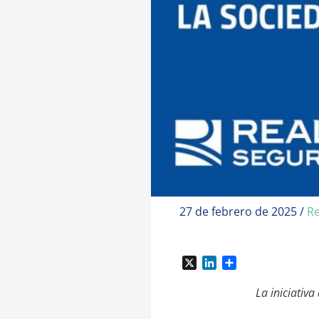
27 de febrero de 2025
/
Re
X
L
C
i
o
n
m
La iniciativ
k
p