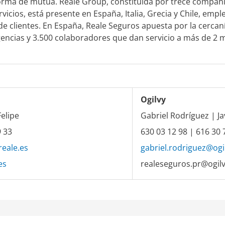
orma de mutua. Reale Group, constituida por trece compañí
ervicios, está presente en España, Italia, Grecia y Chile, em
de clientes. En España, Reale Seguros apuesta por la cercaní
encias y 3.500 colaboradores que dan servicio a más de 2 mi
Ogilvy
Felipe
Gabriel Rodríguez | Ja
9 33
630 03 12 98 | 616 30 
eale.es
gabriel.rodriguez@ogi
es
realeseguros.pr@ogil