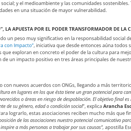
lo social; y el medioambiente y las comunidades sostenibles. 
dades en una situación de mayor vulnerabilidad.
”, LA APUESTA POR EL PODER TRANSFORMADOR DE LA 
do un peso muy significativo en la responsabilidad social d
ra con Impacto”
, iniciativa que desde entonces aúna todos
s que exploran en concreto el poder de la cultura para mejo
 de un impacto positivo en tres áreas principales de nuestra
año con nuevos acuerdos con ONGs, llegando a más territori
tura en lugares en los que ésta tiene un gran potencial para cam
avorecidos o áreas en riesgo de despoblación. El objetivo final e
e de su género, edad o condición social
”, explica
Arancha Esc
Para lograrlo, estas asociaciones reciben mucho más que f
sición de las asociaciones nuestro potencial comunicativo para a
inspire a más personas a trabajar por sus causas”,
apostilla Es