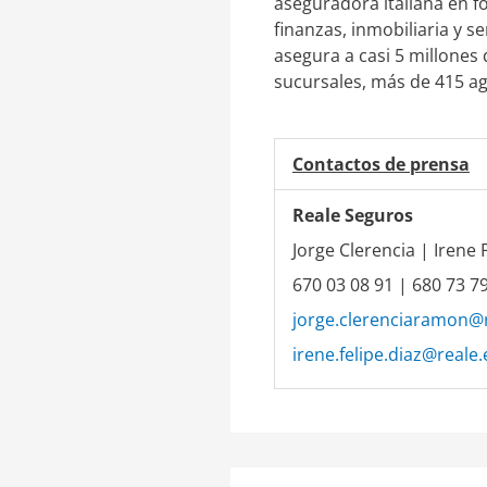
aseguradora italiana en f
finanzas, inmobiliaria y s
asegura a casi 5 millones 
sucursales, más de 415 ag
Contactos de prensa
Reale Seguros
Jorge Clerencia | Irene 
670 03 08 91 | 680 73 7
jorge.clerenciaramon@r
irene.felipe.diaz@reale.