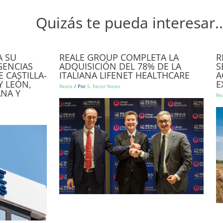
Quizás te pueda interesar..
A SU
REALE GROUP COMPLETA LA
R
GENCIAS
ADQUISICIÓN DEL 78% DE LA
S
 CASTILLA-
ITALIANA LIFENET HEALTHCARE
A
Y LEÓN,
E
Reale
/ Por
S. Fecor News
NA Y
Re