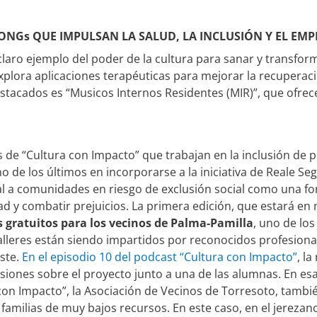
NGs QUE IMPULSAN LA SALUD, LA INCLUSIÓN Y EL EMP
 claro ejemplo del poder de la cultura para sanar y transfor
explora aplicaciones terapéuticas para mejorar la recuperac
tacados es “Musicos Internos Residentes (MIR)”, que ofre
de “Cultura con Impacto” que trabajan en la inclusión de per
no de los últimos en incorporarse a la iniciativa de Reale S
al a comunidades en riesgo de exclusión social como una fo
d y combatir prejuicios. La primera edición, que estará en
es gratuitos para los vecinos de
Palma-Pamilla
, uno de los
lleres están siendo impartidos por reconocidos profesionale
uste.
En el episodio 10 del podcast “Cultura con Impacto”
, l
ones sobre el proyecto junto a una de las alumnas. En esa 
con Impacto”, la Asociación de Vecinos de Torresoto, tambié
a familias de muy bajos recursos. En este caso, en el jerezan