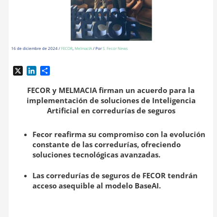
16 de diciembre de 2024
/
FECOR
,
MelmacIA
/ Por
S. Fecor News
X
L
C
i
o
n
m
FECOR y MELMACIA firman un acuerdo para la
k
p
implementación de soluciones de Inteligencia
e
a
Artificial en corredurías de seguros
d
r
I
t
Fecor reafirma su compromiso con la evolución
n
i
constante de las corredurías, ofreciendo
r
soluciones tecnológicas avanzadas.
Las corredurías de seguros de FECOR tendrán
acceso asequible al modelo BaseAI.