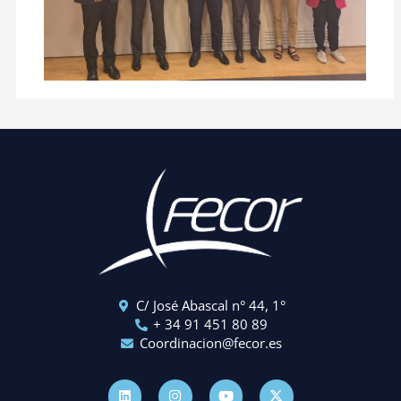
C/ José Abascal n° 44, 1°
+ 34 91 451 80 89
Coordinacion@fecor.es
L
I
Y
X
i
n
o
-