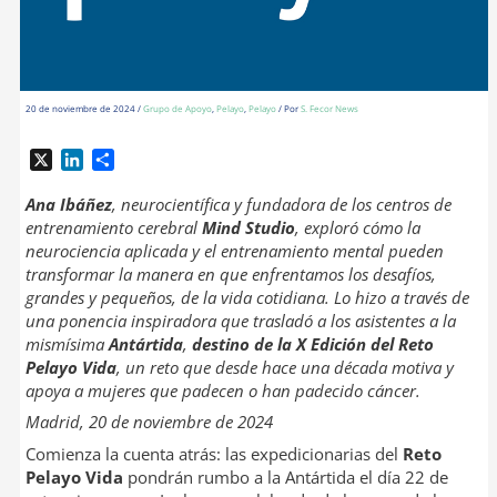
20 de noviembre de 2024
/
Grupo de Apoyo
,
Pelayo
,
Pelayo
/ Por
S. Fecor News
X
L
C
i
o
n
m
Ana Ibáñez
, neurocientífica y fundadora de los centros de
k
p
entrenamiento cerebral
Mind Studio
, exploró cómo la
e
a
neurociencia aplicada y el entrenamiento mental pueden
d
r
transformar la manera en que enfrentamos los desafíos,
I
t
grandes y pequeños, de la vida cotidiana. Lo hizo a través de
n
i
una ponencia inspiradora que trasladó a los asistentes a la
r
mismísima
Antártida
,
destino de la X Edición del Reto
Pelayo Vida
, un reto que desde hace una década motiva y
apoya a mujeres que padecen o han padecido cáncer.
Madrid, 20 de noviembre de 2024
Comienza la cuenta atrás: las expedicionarias del
Reto
Pelayo Vida
pondrán rumbo a la Antártida el día 22 de