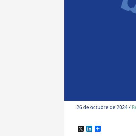
26 de octubre de 2024
/
R
X
L
C
i
o