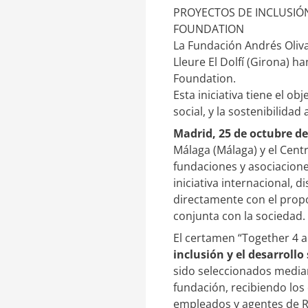
n
m
PROYECTOS DE INCLUSIÓ
k
p
FOUNDATION
e
a
La Fundación Andrés Oliva
d
r
Lleure El Dolfí (Girona) h
I
t
Foundation.
n
i
r
Esta iniciativa tiene el o
social, y la sostenibilidad
Madrid, 25 de octubre de
Málaga (Málaga) y el Centr
fundaciones y asociacione
iniciativa internacional, d
directamente con el prop
conjunta con la sociedad.
El certamen “Together 4 
inclusión y el desarrollo
sido seleccionados mediant
fundación, recibiendo los
empleados y agentes de R