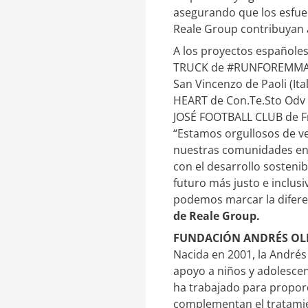
asegurando que los esfuer
Reale Group contribuyan
A los proyectos españole
TRUCK de #RUNFOREMMA & f
San Vincenzo de Paoli (I
HEART de Con.Te.Sto Odv (
JOSÉ FOOTBALL CLUB de Fr
“Estamos orgullosos de ve
nuestras comunidades en
con el desarrollo sosteni
futuro más justo e inclu
podemos marcar la difere
de Reale Group.
FUNDACIÓN ANDRÉS OLI
Nacida en 2001, la Andrés
apoyo a niños y adolescen
ha trabajado para proporci
complementan el tratamien