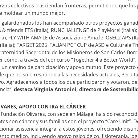
zos colectivos trasciendan fronteras, permitiendo que los 
 a moldear un mundo mejor.
s galardonados los han acompañado otros proyectos gana
riends ETS (Italia); RUNCHALLENGE de PlayMore! (Italia);
talia); FLY WITH AMA.LE de Associazione Ama.le IQSEC2 APS
Italia); TARGET 2025 ITALIAN PCF CUP de ASD e Culturale T
aternidad Sacerdotal de los Misioneros de San Carlos Borr
r cómo, a través del concurso “Together 4 a Better World”,
 un camino de participación y apoyo mutuo. Este proyect
ble que no solo responde a las necesidades actuales, Pero 
sivo. Agradecemos a todos los que participaron y votaron, 
ncia”,
destaca Virginia Antonini, directora de Sostenibil
VARES, APOYO CONTRA EL CÁNCER
 Fundación Olivares, con sede en Málaga, ha sido reconocid
tes con cáncer y sus familias con el proyecto “Care Unit”. 
onar asistencia integral a estos jóvenes, ofreciendo distin
to médico, incluyendo apoyo psicológico, fisioterapia, logo