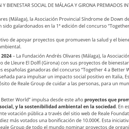
N Y BIENESTAR SOCIAL DE MÁLAGA Y GIRONA PREMIADOS 
res (Málaga), la Asociación Provincial Síndrome de Down de
an sido galardonados en la 1ª edición del concurso “Togethe
bjetivo de apoyar proyectos que promueven la salud y el bienes
 ambiental.
 2024
– La Fundación Andrés Olivares (Málaga), la Asociaci
o de Lleure El Dolfí (Girona) con sus proyectos de bienestar 
s españolas ganadoras del concurso “Together 4 a Better W
iseñada para impulsar un impacto social positivo en Italia, Es
ósito de Reale Group de cuidar a las personas, para un mu
a Better World” impulsa desde este año
proyectos que promu
 social, y la sostenibilidad ambiental en la sociedad
. En e
e votación pública a través del sitio web de Reale Foundati
 diez más votados una bonificación de 10.000€. Esta iniciati
eale Group de todo el mundo nominar proyectos de organiz