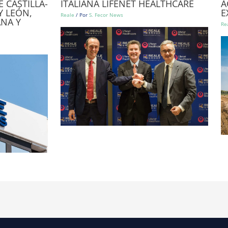
 CASTILLA-
ITALIANA LIFENET HEALTHCARE
A
Y LEÓN,
E
Reale
/ Por
S. Fecor News
NA Y
Re