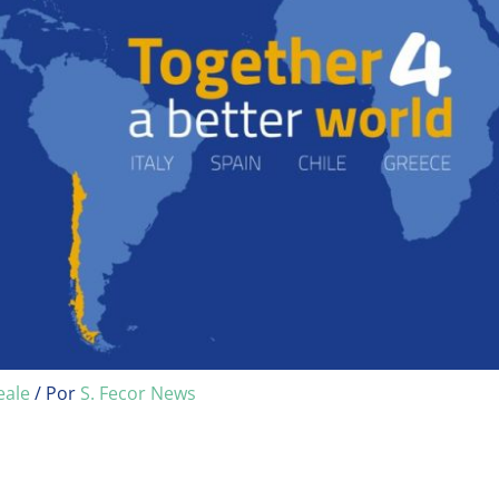
eale
/ Por
S. Fecor News