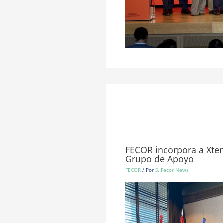
FECOR incorpora a Xter
Grupo de Apoyo
FECOR
/ Por
S. Fecor News