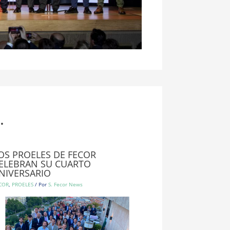
.
OS PROELES DE FECOR
ELEBRAN SU CUARTO
NIVERSARIO
COR
,
PROELES
/ Por
S. Fecor News