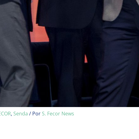
ECOR
,
Senda
/ Por
S. Fecor News