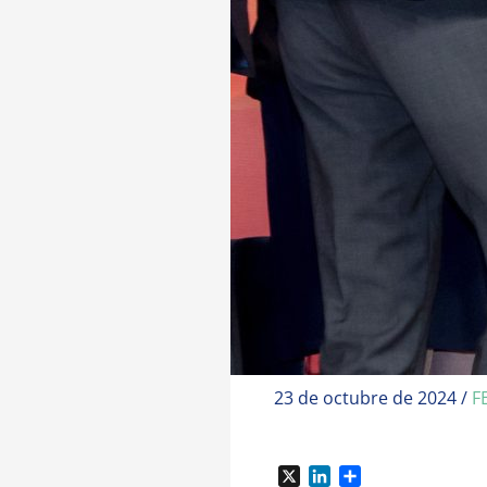
23 de octubre de 2024
/
F
X
L
C