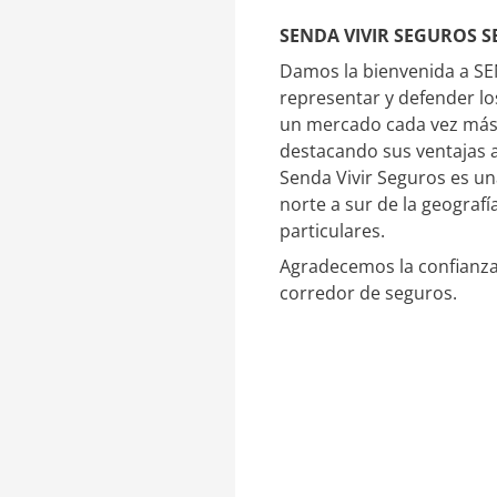
i
o
n
m
SENDA VIVIR SEGUROS S
k
p
Damos la bienvenida a S
e
a
representar y defender lo
d
r
I
t
un mercado cada vez más 
n
i
destacando sus ventajas a
r
Senda Vivir Seguros es un
norte a sur de la geograf
particulares.
Agradecemos la confianza
corredor de seguros.
Reproductor
de
vídeo