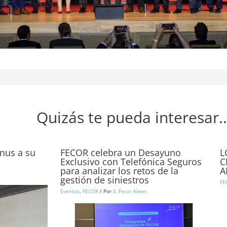
Quizás te pueda interesar..
nus a su
FECOR celebra un Desayuno
L
Exclusivo con Telefónica Seguros
C
para analizar los retos de la
A
gestión de siniestros
FE
Eventos
,
FECOR
/ Por
S. Fecor News