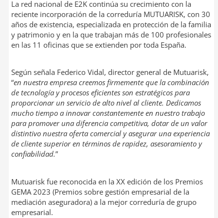
n
m
La red nacional de E2K continúa su crecimiento con la
k
p
reciente incorporación de la correduría MUTUARISK, con 30
e
a
años de existencia, especializada en protección de la familia
d
r
y patrimonio y en la que trabajan más de 100 profesionales
I
t
en las 11 oficinas que se extienden por toda España.
n
i
r
Según señala Federico Vidal, director general de Mutuarisk,
“
en nuestra empresa
creemos firmemente que la combinación
de tecnología y procesos eficientes son estratégicos para
proporcionar un servicio de alto nivel al cliente. Dedicamos
mucho tiempo a innovar constantemente en nuestro trabajo
para promover una diferencia competitiva, dotar de un valor
distintivo nuestra oferta comercial y asegurar una experiencia
de cliente superior en términos de rapidez, asesoramiento y
confiabilidad.
”
Mutuarisk fue reconocida en la XX edición de los Premios
GEMA 2023 (Premios sobre gestión empresarial de la
mediación aseguradora) a la mejor correduría de grupo
empresarial.