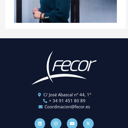
C/ José Abascal n° 44, 1°
+ 34 91 451 80 89
Coordinacion@fecor.es
L
I
Y
X
i
n
o
-
n
s
u
t