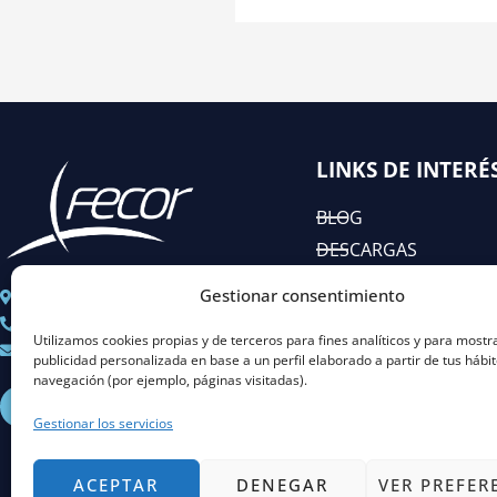
LINKS DE INTERÉ
BLOG
DESCARGAS
EIAC
Gestionar consentimiento
C/ José Abascal n° 44, 1°
RSC
+ 34 91 451 80 89
Utilizamos cookies propias y de terceros para fines analíticos y para mostr
Coordinacion@fecor.es
publicidad personalizada en base a un perfil elaborado a partir de tus hábi
navegación (por ejemplo, páginas visitadas).
L
I
Y
X
i
n
o
-
Gestionar los servicios
n
s
u
t
k
t
t
w
e
a
u
i
d
g
b
t
ACEPTAR
DENEGAR
VER PREFER
i
r
e
t