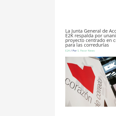
La Junta General de Ac
E2K respalda por unan
proyecto centrado en c
para las corredurías
E2K
/ Por
S. Fecor News