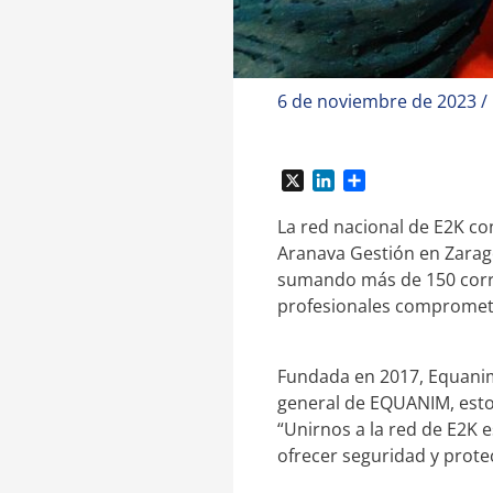
6 de noviembre de 2023
/
X
L
C
i
o
n
m
La red nacional de E2K co
k
p
Aranava Gestión en Zarago
e
a
sumando más de 150 corre
d
r
profesionales comprometid
I
t
n
i
r
Fundada en 2017, Equanim
general de EQUANIM, estoy
“Unirnos a la red de E2K 
ofrecer seguridad y protec