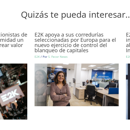
Quizás te pueda interesar..
cionistas de
E2K apoya a sus corredurías
E
imidad un
seleccionadas por Europa para el
i
rear valor
nuevo ejercicio de control del
a
blanqueo de capitales
I
E2K
/ Por
S. Fecor News
E2