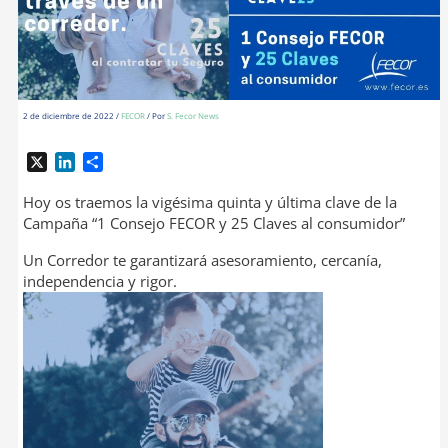
2 de diciembre de 2022
/
FECOR
/ Por
S. Fecor News
X
L
C
i
o
n
m
Hoy os traemos la vigésima quinta y última clave de la
k
p
Campaña “1 Consejo FECOR y 25 Claves al consumidor”
e
a
Un Corredor te garantizará asesoramiento, cercanía,
d
r
independencia y rigor.
I
t
n
i
r