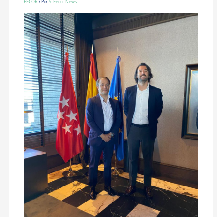
FECOR
/ Por
S. Fecor News