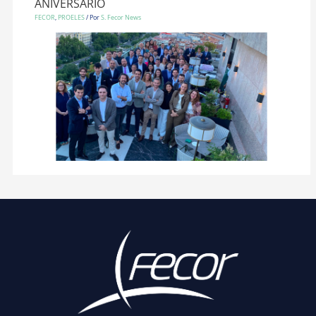
ANIVERSARIO
FECOR
,
PROELES
/ Por
S. Fecor News