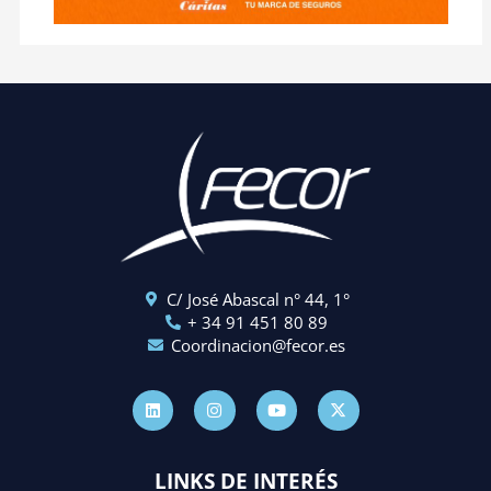
C/ José Abascal n° 44, 1°
+ 34 91 451 80 89
Coordinacion@fecor.es
L
I
Y
X
i
n
o
-
n
s
u
t
k
t
t
w
e
a
u
i
d
g
b
t
LINKS DE INTERÉS
i
r
e
t