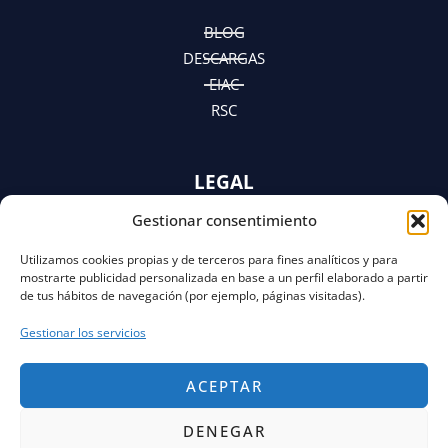
n
a
e
m
r
BLOG
DESCARGAS
EIAC
RSC
LEGAL
Gestionar consentimiento
AVISO LEGAL
POLÍTICA DE PRIVACIDAD
Utilizamos cookies propias y de terceros para fines analíticos y para
Y AVISO DE PRIVACIDAD
mostrarte publicidad personalizada en base a un perfil elaborado a partir
POLÍTICA DE COOKIES
de tus hábitos de navegación (por ejemplo, páginas visitadas).
Gestionar los servicios
ACEPTAR
DENEGAR